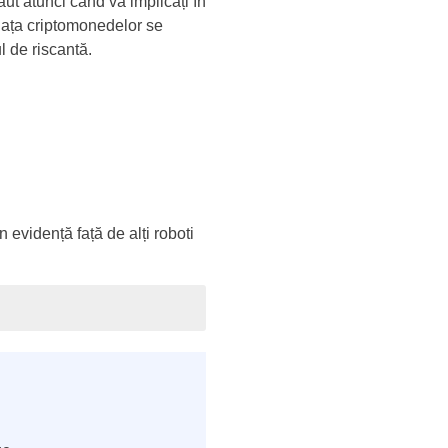
aut atunci când vă implicați în
Piața criptomonedelor se
l de riscantă.
n evidență față de alți roboti
oare caracteristici ale
 în recenzia noastră Bitcoin
ca platforma de
re, timp în care faceți
ent, prin intermediul
ele cazuri, poate fi necesar
zacționa imediat.
ermite retrageri imediate,