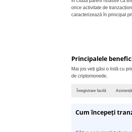
În ciuda părerii noastre că Bi
orice activitate de tranzacți
caracterizează în principal pri
Principalele benefic
Mai jos veți găsi o listă cu pr
de criptomonede.
Înregistrare facilă
Asistență
Înregistrare facilă
Asistență clienți 24/7
Retrageri imediate
Cum începeți tran
Faptul că procesul de înreg
Deși aplicația Bitcoin Edge
Atunci când decideți să ut
utilizării Bitcoin Edge. În
Edge că puteți contacta co
tranzacționare Quantum AI, 
depunerea, vă înregistrați l
brokerilor săi parteneri, pr
să așteptați 3-5 zile pentr