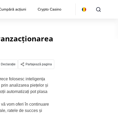
Cumpără acțiuni
Crypto Casino
tranzacționarea
Declarație
Partajează pagina
rece folosesc inteligența
r prin analizarea piețelor și
oții automatizați pot plasa
 vă vom oferi în continuare
ale, ratele de succes și