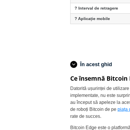
? Interval de retragere
? Aplicație mobile
În acest ghid
Ce însemnă Bitcoin
Datorită ușurinței de utilizare
implementate, nu este surpri
au început să apeleze la acest
de roboți Bitcoin de pe
piața
rate de succes.
Bitcoin Edge este o platform