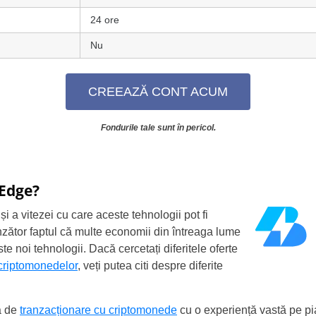
24 ore
Nu
CREEAZĂ CONT ACUM
Fondurile tale sunt în pericol.
 Edge?
 și a vitezei cu care aceste tehnologii pot fi
nzător faptul că multe economii din întreaga lume
e noi tehnologii. Dacă cercetați diferitele oferte
 criptomonedelor
, veți putea citi despre diferite
ă de
tranzacționare cu criptomonede
cu o experiență vastă pe pi