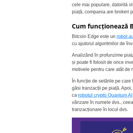
cele mai populare, datorită vi
piață, compania are brokeri pa
Cum funcționează B
Bitcoin Edge este un
robot a
cu ajutorul algoritmilor de înv
Analizând în profunzime piața
și poate fi folosit de orice in
motivele pentru care atât de 
În funcție de setările pe care 
găsi tranzacții pe piață. Apoi
ca
robotul crypto Quantum AI
vânzare în numele dvs., ceea 
tranzacționare în locul dvs.