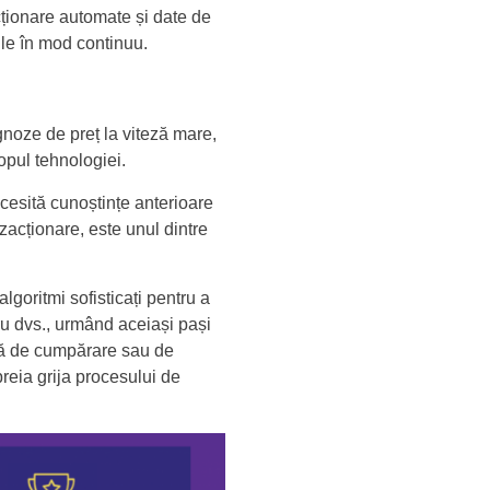
acționare automate și date de
iile în mod continuu.
oze de preț la viteză mare,
topul tehnologiei.
ecesită cunoștințe anterioare
nzacționare, este unul dintre
algoritmi sofisticați pentru a
tru dvs., urmând aceiași pași
dă de cumpărare sau de
reia grija procesului de