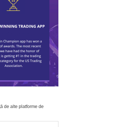
ță de alte platforme de