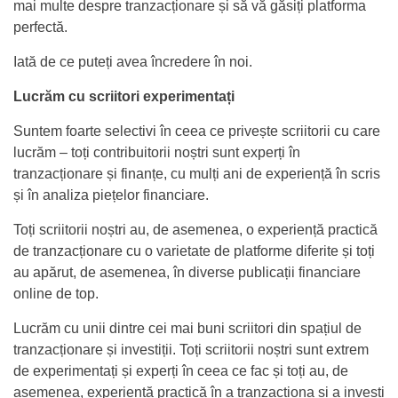
mai multe despre tranzacționare și să vă găsiți platforma
perfectă.
Iată de ce puteți avea încredere în noi.
Lucrăm cu scriitori experimentați
Suntem foarte selectivi în ceea ce privește scriitorii cu care
lucrăm – toți contribuitorii noștri sunt experți în
tranzacționare și finanțe, cu mulți ani de experiență în scris
și în analiza piețelor financiare.
Toți scriitorii noștri au, de asemenea, o experiență practică
de tranzacționare cu o varietate de platforme diferite și toți
au apărut, de asemenea, în diverse publicații financiare
online de top.
Lucrăm cu unii dintre cei mai buni scriitori din spațiul de
tranzacționare și investiții. Toți scriitorii noștri sunt extrem
de experimentați și experți în ceea ce fac și toți au, de
asemenea, experiență practică în a tranzacționa și a investi