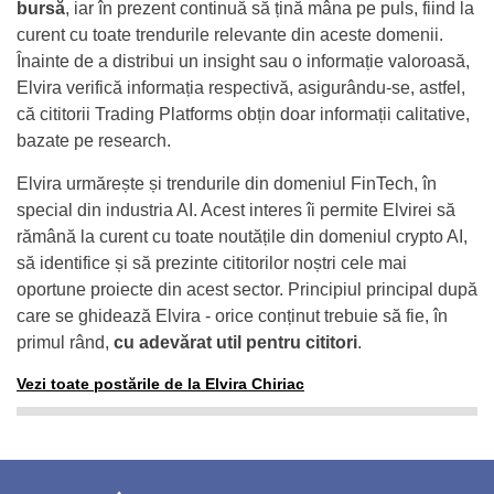
bursă
, iar în prezent continuă să țină mâna pe puls, fiind la
curent cu toate trendurile relevante din aceste domenii.
Înainte de a distribui un insight sau o informație valoroasă,
Elvira verifică informația respectivă, asigurându-se, astfel,
că cititorii Trading Platforms obțin doar informații calitative,
bazate pe research.
Elvira urmărește și trendurile din domeniul FinTech, în
special din industria AI. Acest interes îi permite Elvirei să
rămână la curent cu toate noutățile din domeniul crypto AI,
să identifice și să prezinte cititorilor noștri cele mai
oportune proiecte din acest sector. Principiul principal după
care se ghidează Elvira - orice conținut trebuie să fie, în
primul rând,
cu adevărat util pentru cititori
.
Vezi toate postările de la Elvira Chiriac