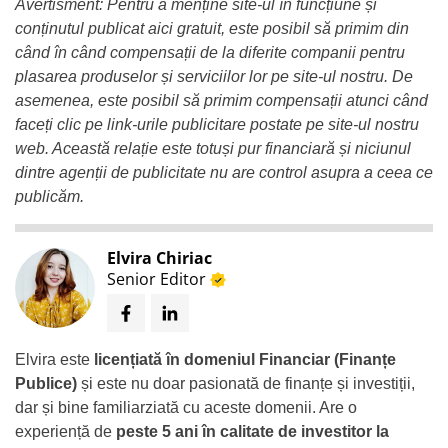
Avertisment: Pentru a menține site-ul în funcțiune și
conținutul publicat aici gratuit, este posibil să primim din
când în când compensații de la diferite companii pentru
plasarea produselor și serviciilor lor pe site-ul nostru. De
asemenea, este posibil să primim compensații atunci când
faceți clic pe link-urile publicitare postate pe site-ul nostru
web. Această relație este totuși pur financiară și niciunul
dintre agenții de publicitate nu are control asupra a ceea ce
publicăm.
Elvira Chiriac
Senior Editor
Elvira este
licențiată în domeniul Financiar (Finanțe
Publice)
și este nu doar pasionată de finanțe și investiții,
dar și bine familiarziată cu aceste domenii. Are o
experiență de
peste 5 ani în calitate de investitor la