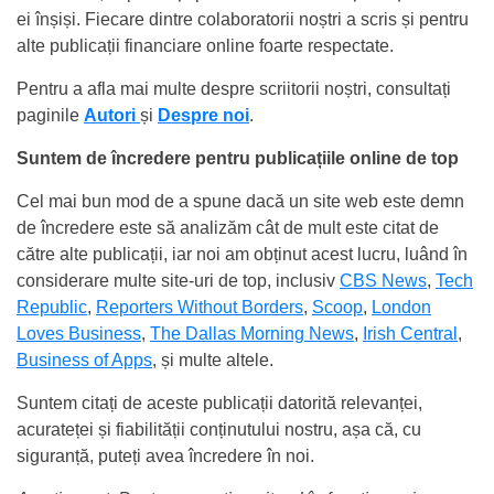
ei înșiși. Fiecare dintre colaboratorii noștri a scris și pentru
alte publicații financiare online foarte respectate.
Pentru a afla mai multe despre scriitorii noștri, consultați
paginile
Autori
și
Despre noi
.
Suntem de încredere pentru publicațiile online de top
Cel mai bun mod de a spune dacă un site web este demn
de încredere este să analizăm cât de mult este citat de
către alte publicații, iar noi am obținut acest lucru, luând în
considerare multe site-uri de top, inclusiv
CBS News
,
Tech
Republic
,
Reporters Without Borders
,
Scoop
,
London
Loves Business
,
The Dallas Morning News
,
Irish Central
,
Business of Apps
, și multe altele.
Suntem citați de aceste publicații datorită relevanței,
acurateței și fiabilității conținutului nostru, așa că, cu
siguranță, puteți avea încredere în noi.