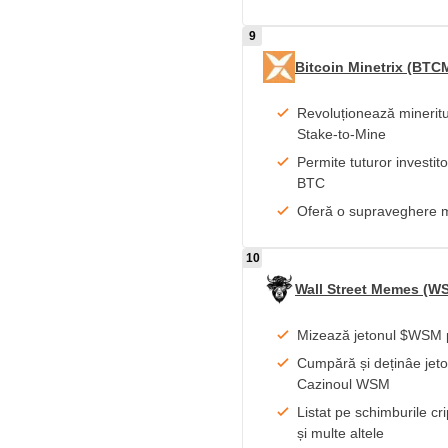
Bitcoin Minetrix (BTC
Revoluționează mineritu
Stake-to-Mine
Permite tuturor investit
BTC
Oferă o supraveghere m
Wall Street Memes (W
Mizează jetonul $WSM 
Cumpără și deținâe jet
Cazinoul WSM
Listat pe schimburile c
și multe altele