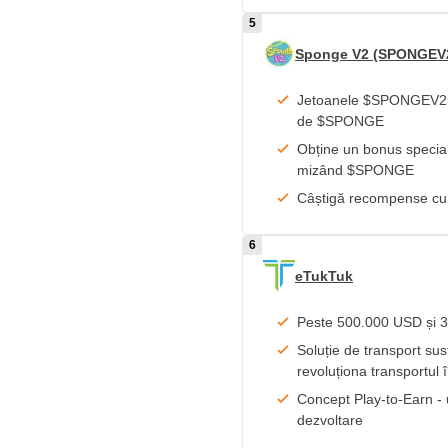
Sponge V2 (SPONGEV
Jetoanele $SPONGEV2 pot
de $SPONGE
Obține un bonus spec
mizând $SPONGE
Câștigă recompense cu
eTukTuk
Peste 500.000 USD și 
Soluție de transport su
revoluționa transportul î
Concept Play-to-Earn - 
dezvoltare