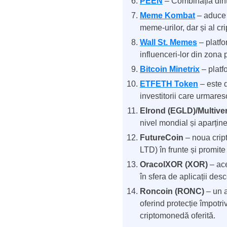
PEEN
– Combinația dint
Meme Kombat
– aduce o
meme-urilor, dar și al c
Wall St. Memes
– platfo
influenceri-lor din zona
Bitcoin Minetrix
– platf
ETFETH Token
– este d
investitorii care urmare
Elrond (EGLD)
/Multive
nivel mondial și aparține
FutureCoin
– noua crip
LTD) în frunte și promit
OracolXOR (XOR)
– ace
în sfera de aplicații desc
Roncoin (RONC)
– un a
oferind protecție împotri
criptomonedă oferită.