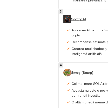
finalizarea prevânzarii)
Scotty AI
Aplicarea AI pentru a î
cripto
Recompense estimate p
Crearea unui chatbot și
inteligență artificială
Smog (Smog)
Cel mai mare SOL Aird
Aceasta nu este o pre-v
pentru toți investitorii
O altă monedă meme de 