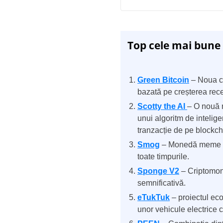
Top cele mai bune
Green Bitcoin
– Noua c
bazată pe creșterea rece
Scotty the AI
– O nouă 
unui algoritm de intelige
tranzacție de pe blockch
Smog
– Monedă meme Sol
toate timpurile.
Sponge V2
– Criptomon
semnificativă.
eTukTuk
– proiectul eco
unor vehicule electrice