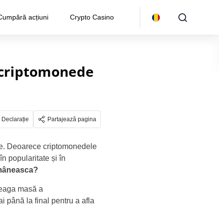
Cumpără acțiuni
Crypto Casino
 criptomonede
Declarație
Partajează pagina
iate. Deoarece criptomonedele
în popularitate și în
omâneasca
?
treaga masă a
ai până la final pentru a afla