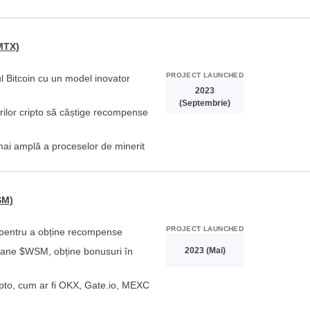
Brazil
MTX)
Czechia
PROJECT LAUNCHED
l Bitcoin cu un model inovator
Germany
2023
(Septembrie)
Spain
orilor cripto să câștige recompense
France
ai amplă a proceselor de minerit
Greece
SM)
Hungary
PROJECT LAUNCHED
pentru a obține recompense
Italy
2023 (Mai)
oane $WSM, obține bonusuri în
Lithuania
ripto, cum ar fi OKX, Gate.io, MEXC
Netherlands