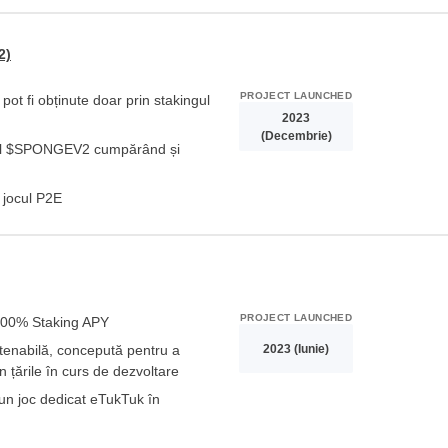
2)
PROJECT LAUNCHED
 fi obținute doar prin stakingul
2023
(Decembrie)
ial $SPONGEV2 cumpărând și
 jocul P2E
PROJECT LAUNCHED
300% Staking APY
2023 (Iunie)
stenabilă, concepută pentru a
n țările în curs de dezvoltare
un joc dedicat eTukTuk în