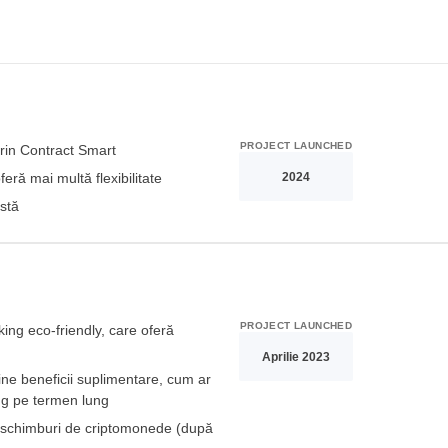
PROJECT LAUNCHED
prin Contract Smart
2024
ră mai multă flexibilitate
stă
PROJECT LAUNCHED
ing eco-friendly, care oferă
Aprilie 2023
ine beneficii suplimentare, cum ar
ing pe termen lung
e schimburi de criptomonede (după