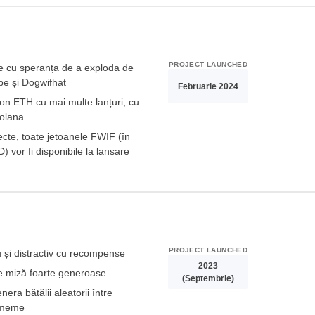
PROJECT LAUNCHED
e cu speranța de a exploda de
pe și Dogwifhat
Februarie 2024
ton ETH cu mai multe lanțuri, cu
Solana
ecte, toate jetoanele FWIF (în
) vor fi disponibile la lansare
Romania
United States
United Kingdom
PROJECT LAUNCHED
 și distractiv cu recompense
2023
UAE Arabic
 miză foarte generoase
(Septembrie)
nera bătălii aleatorii între
Bulgaria
 meme