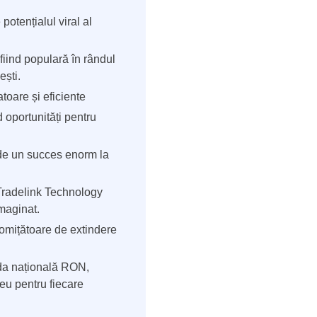
otențialul viral al
 fiind populară în rândul
ești.
toare și eficiente
 oportunități pentru
de un succes enorm la
Tradelink Technology
imaginat.
omițătoare de extindere
eda națională RON,
leu pentru fiecare