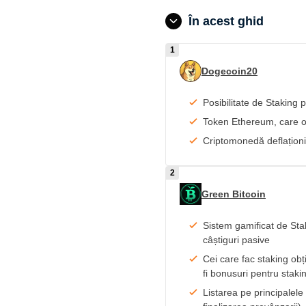
În acest ghid
Dogecoin20
Posibilitate de Staking 
Token Ethereum, care ofe
Criptomonedă deflaționi
Green Bitcoin
Sistem gamificat de Stak
câștiguri pasive
Cei care fac staking obț
fi bonusuri pentru stak
Listarea pe principalel