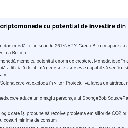
Poland
Portugal
 criptomonede cu potențial de investire di
Russia
riptomonedă cu un scor de 261% APY. Green Bitcoin apare ca 
Sweden
ntă a Bitcoin.
Slovakia
monedă meme cu potențial enorm de creștere. Moneda iese în ev
nță artificială de ultimă generație, care este capabil să verifice 
Thailand
ain.
ana care va exploda în viitor. Proiectul va lansa un airdrop, 
Turkey
eda care aduce un omagiu personajului SpongeBob SquarePant
logic care își propune să rezolve problema emisiilor de CO2 prin
 cu costuri minime de consum.