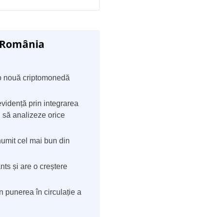
n România
o nouă criptomonedă
idență prin integrarea
și să analizeze orice
numit cel mai bun din
s și are o creștere
 punerea în circulație a