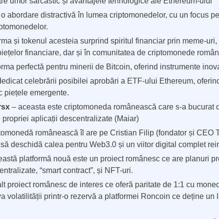
re umor sarcastic și avantajele tehnologice ale Ethereum-ului
 abordare distractivă în lumea criptomonedelor, cu un focus pe p
riptomonedelor.
rma și tokenul acesteia surprind spiritul financiar prin meme-uri,
 piețelor financiare, dar și în comunitatea de criptomonede român
orma perfectă pentru minerii de Bitcoin, oferind instrumente inova
edicat celebrării posibilei aprobări a ETF-ului Ethereum, oferind
sc piețele emergente.
rsx
– aceasta este criptomoneda românească care s-a bucurat 
 propriei aplicații descentralizate (Maiar)
tomonedă românească îl are pe Cristian Filip (fondator și CEO 
e să deschidă calea pentru Web3.0 și un viitor digital complet re
astă platformă nouă este un proiect românesc ce are planuri pr
entralizate, “smart contract”, și NFT-uri.
lt proiect românesc de interes ce oferă paritate de 1:1 cu mon
va volatilității printr-o rezervă a platformei Roncoin ce deține un 