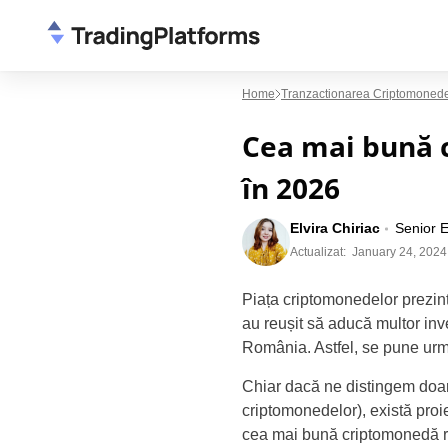
Home
Tranzactionarea Criptomoned
Cea mai bună 
în 2026
Elvira Chiriac
Senior E
Actualizat:
January 24, 2024
Piața criptomonedelor prezint
au reușit să aducă multor inves
România. Astfel, se pune urm
Chiar dacă ne distingem doar 
criptomonedelor), există proiec
cea mai bună criptomonedă ro