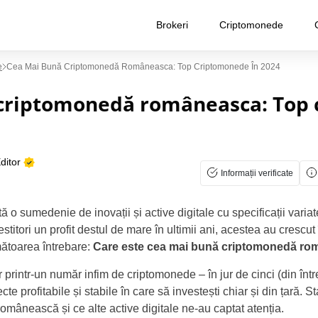
Brokeri
Criptomonede
e
Cea Mai Bună Criptomonedă Româneasca: Top Criptomonede În 2024
criptomonedă româneasca: Top
ditor
Informații verificate
ă o sumedenie de inovații și active digitale cu specificații var
titori un profit destul de mare în ultimii ani, acestea au crescut 
ătoarea întrebare:
Care este cea mai bună criptomonedă r
printr-un număr infim de criptomonede – în jur de cinci (din în
te profitabile și stabile în care să investești chiar și din țară. St
mânească și ce alte active digitale ne-au captat atenția.