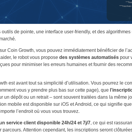
 outils de pointe, une interface user-friendly, et des algorithme
 marché.
 sur Coin Growth, vous pouvez immédiatement bénéficier de l’
s aider, le robot vous propose
des systèmes automatisés
pour v
nçues pour minimiser les erreurs humaines et fournir des reco
France
wth est avant tout sa simplicité d’utilisation. Vous pourrez le c
United States
omment vous y prendre plus bas sur cette page), que
l’inscript
ur un dépôt ou un retrait – sont souvent traitées dans la même jo
United Kingdom
ation mobile est disponible sur iOS et Android, ce qui signifie q
importe l’endroit où vous vous trouvez.
UAE Arabic
un service client disponible 24h/24 et 7j/7
, ce qui est rassuran
Bulgaria
r parcours. Attention cependant, les inscriptions seront clôturé