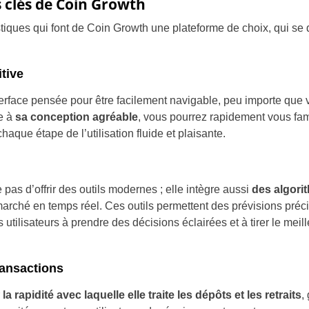
s clés de Coin Growth
Portugal
istiques qui font de Coin Growth une plateforme de choix, qui s
Romania
itive
Russia
rface pensée pour être facilement navigable, peu importe que 
Sweden
e à
sa conception agréable
, vous pourrez rapidement vous fami
haque étape de l’utilisation fluide et plaisante.
Slovakia
Thailand
pas d’offrir des outils modernes ; elle intègre aussi
des algor
Turkey
marché en temps réel. Ces outils permettent des prévisions préc
s utilisateurs à prendre des décisions éclairées et à tirer le meill
ransactions
r
la rapidité avec laquelle elle traite les dépôts et les retraits
,