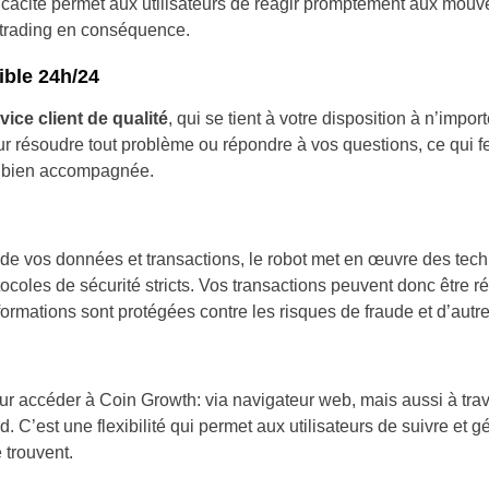
icacité permet aux utilisateurs de réagir promptement aux mou
e trading en conséquence.
ible 24h/24
vice client de qualité
, qui se tient à votre disposition à n’impo
our résoudre tout problème ou répondre à vos questions, ce qui 
et bien accompagnée.
é de vos données et transactions, le robot met en œuvre des tec
ocoles de sécurité stricts. Vos transactions peuvent donc être ré
formations sont protégées contre les risques de fraude et d’aut
our accéder à Coin Growth: via navigateur web, mais aussi à tr
. C’est une flexibilité qui permet aux utilisateurs de suivre et 
e trouvent.