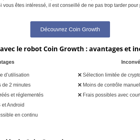
 vous êtes intéressé, il est conseillé de ne pas trop tarder pour 
Brazil
Czechia
Découvrez Coin Growth
Germany
avec le robot Coin Growth : avantages et i
Spain
ntages
Inconvé
Greece
e d’utilisation
❌ Sélection limitée de cryp
Hungary
s de 2 minutes
❌ Moins de contrôle manuel 
Italy
gréés et réglementés
❌ Frais possibles avec court
 et Android
Lithuania
ssible en continu
Netherlands
Poland