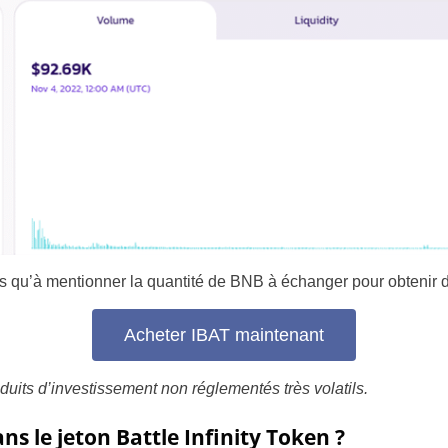
France
us qu’à mentionner la quantité de BNB à échanger pour obtenir d
United States
Acheter IBAT maintenant
United Kingdom
UAE Arabic
oduits d’investissement non réglementés très volatils.
Bulgaria
ns le jeton Battle Infinity Token ?