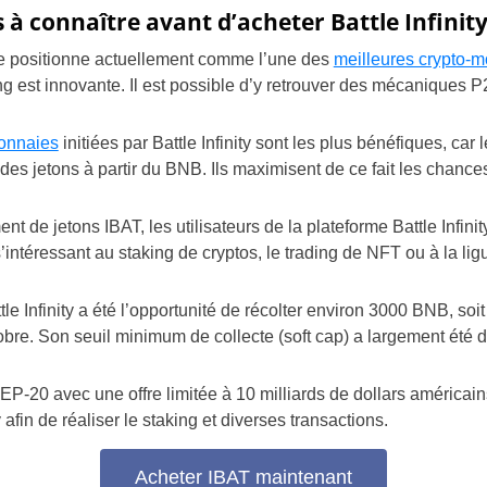
s à connaître avant d’acheter Battle Infinit
y se positionne actuellement comme l’une des
meilleures crypto-
g est innovante. Il est possible d’y retrouver des mécaniques 
monnaies
initiées par Battle Infinity sont les plus bénéfiques, car
 des jetons à partir du BNB. Ils maximisent de ce fait les chances q
t de jetons IBAT, les utilisateurs de la plateforme Battle Infinit
téressant au staking de cryptos, le trading de NFT ou à la ligue
e Infinity a été l’opportunité de récolter environ 3000 BNB, soit 
obre. Son seuil minimum de collecte (soft cap) a largement été 
P-20 avec une offre limitée à 10 milliards de dollars américains.
 afin de réaliser le staking et diverses transactions.
Acheter IBAT maintenant