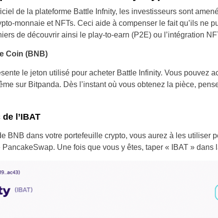
iciel de la plateforme Battle Infnity, les investisseurs sont ame
rypto-monnaie et NFTs. Ceci aide à compenser le fait qu’ils ne pu
ers de découvrir ainsi le play-to-earn (P2E) ou l’intégration NFT 
ce Coin (BNB)
nte le jeton utilisé pour acheter Battle Infinity. Vous pouvez a
me sur Bitpanda. Dès l’instant où vous obtenez la pièce, pensez 
de l’IBAT
 BNB dans votre portefeuille crypto, vous aurez à les utiliser p
 PancakeSwap. Une fois que vous y êtes, taper « IBAT » dans l