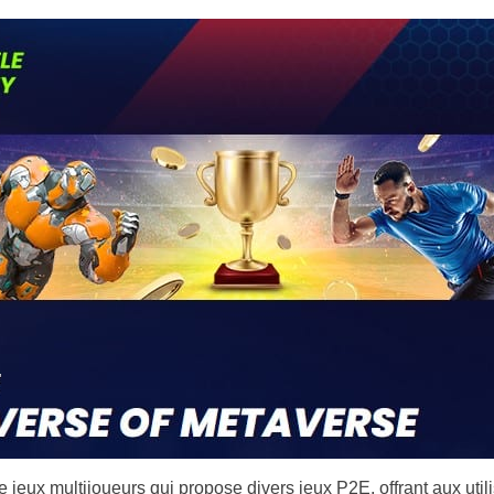
Portugal
Romania
Russia
Sweden
Slovakia
Thailand
Turkey
de jeux multijoueurs qui propose divers jeux P2E, offrant aux ut