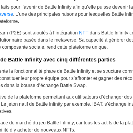
its pour l’avenir de Battle Infinity afin qu’elle puisse devenir l
Brazil
averse
. L’une des principales raisons pour lesquelles Battle Infin
Czechia
lateforme.
rn (P2E) sont ajoutés à l’intégration
NFT
dans Battle Infinity ce
Germany
olutionnaire basée dans le metaverse. Sa capacité à générer de
e composante sociale, rend cette plateforme unique.
Spain
de Battle Infinity avec cinq différentes parties
Greece
e la fonctionnalité phare de Battle Infinity et se structure com
Hungary
constituer leur propre équipe pour s’affronter et gagner des ré
s dans la bourse d’échange Battle Swap.
Italy
ive de la plateforme permettant aux utilisateurs d’échanger des
Lithuania
. Le jeton natif de Battle Infinity par exemple, IBAT, s’échange 
tives.
Netherlands
ace de marché du jeu Battle Infinity, car tous les actifs de la p
Poland
ibilité d’y acheter de nouveaux NFTs.