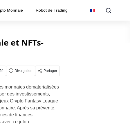
pto Monnaie
Robot de Trading
ie et NFTs-
fié
Divulgation
Partager
des monnaies dématérialisées
iser des investissements,
des jeux Crypto Fantasy League
ionnaire.
Après sa prévente,
ormes de finances
s avec ce jeton.