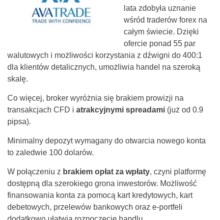
lata zdobyła uznanie
wśród traderów forex na
całym świecie. Dzięki
ofercie ponad 55 par
walutowych i możliwości korzystania z dźwigni do 400:1
dla klientów detalicznych, umożliwia handel na szeroką
skalę.
Co więcej, broker wyróżnia się brakiem prowizji na
transakcjach CFD i
atrakcyjnymi spreadami
(już od 0.9
pipsa).
Minimalny depozyt wymagany do otwarcia nowego konta
to zaledwie 100 dolarów.
W połączeniu z
brakiem opłat za wpłaty
, czyni platformę
dostępną dla szerokiego grona inwestorów. Możliwość
finansowania konta za pomocą kart kredytowych, kart
debetowych, przelewów bankowych oraz e-portfeli
dodatkowo ułatwia rozpoczęcie handlu.