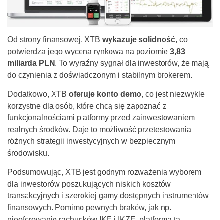
Od strony finansowej, XTB
wykazuje solidność
, co
potwierdza jego wycena rynkowa na poziomie
3,83
miliarda PLN
. To wyraźny sygnał dla inwestorów, że mają
do czynienia z doświadczonym i stabilnym brokerem.
Dodatkowo, XTB
oferuje konto demo
, co jest niezwykle
korzystne dla osób, które chcą się zapoznać z
funkcjonalnościami platformy przed zainwestowaniem
realnych środków. Daje to możliwość przetestowania
różnych strategii inwestycyjnych w bezpiecznym
środowisku.
Podsumowując, XTB jest godnym rozważenia wyborem
dla inwestorów poszukujących niskich kosztów
transakcyjnych i szerokiej gamy dostępnych instrumentów
finansowych. Pomimo pewnych braków, jak np.
nieoferowanie rachunków IKE i IKZE, platforma ta