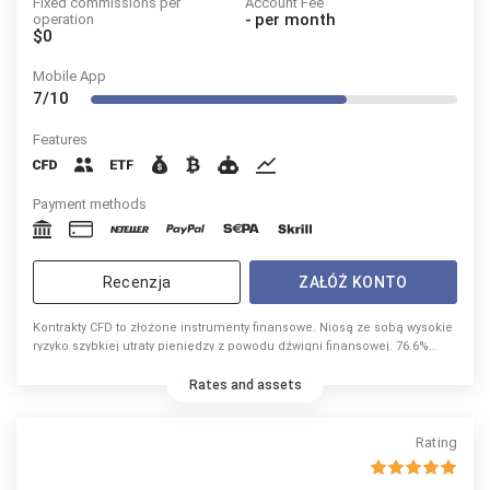
Fixed commissions per
Account Fee
-
per month
operation
$0
Mobile App
7/10
Features
Payment methods
Recenzja
ZAŁÓŻ KONTO
Kontrakty CFD to złożone instrumenty finansowe. Niosą ze sobą wysokie
ryzyko szybkiej utraty pieniędzy z powodu dźwigni finansowej. 76.6%
inwestorów detalicznych traci pieniądze podczas handlu kontraktami
CFD u tego dostawcy.
Rates and assets
Rating