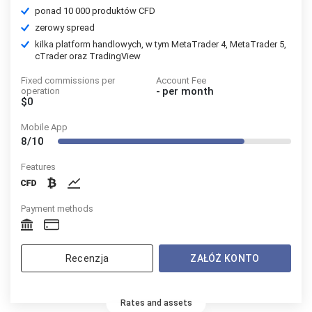
ponad 10 000 produktów CFD
zerowy spread
kilka platform handlowych, w tym MetaTrader 4, MetaTrader 5,
cTrader oraz TradingView
Fixed commissions per
Account Fee
-
per month
operation
$0
Mobile App
8/10
Features
Payment methods
Recenzja
ZAŁÓŻ KONTO
Rates and assets