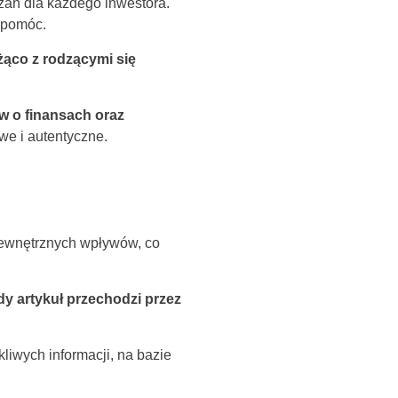
zań dla każdego inwestora.
i pomóc.
eżąco z rodzącymi się
w o finansach oraz
we i autentyczne.
zewnętrznych wpływów, co
y artykuł przechodzi przez
liwych informacji, na bazie