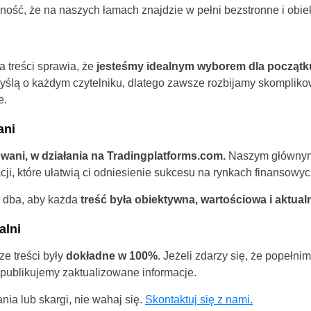
ość, że na naszych łamach znajdzie w pełni bezstronne i obie
Poland
United States
 treści sprawia, że
jesteśmy idealnym wyborem dla początk
United Kingdom
yślą o każdym czytelniku, dlatego zawsze rozbijamy skomplik
e.
UAE Arabic
ani
Bulgaria
wani, w działania na Tradingplatforms.com.
Naszym głównym 
Brazil
cji, które ułatwią ci odniesienie sukcesu na rynkach finansowyc
Czechia
 dba, aby każda
treść była obiektywna, wartościowa i aktual
alni
Germany
e treści były
dokładne w 100%
. Jeżeli zdarzy się, że popełni
Spain
 publikujemy zaktualizowane informacje.
France
nia lub skargi, nie wahaj się.
Skontaktuj się z nami.