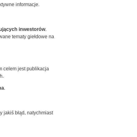
ktywne informacje.
ujących inwestorów
.
owane tematy giełdowe na
celem jest publikacja
h.
na
.
my jakiś błąd, natychmiast