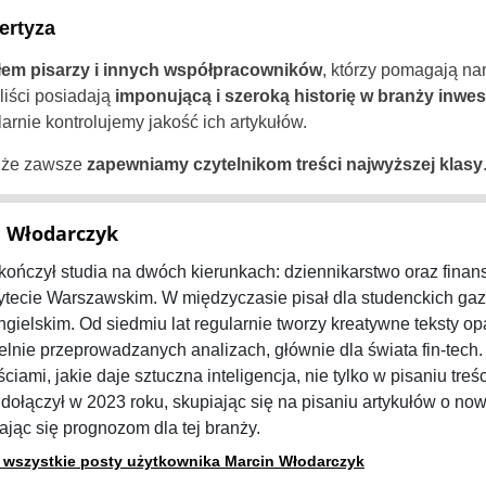
Greece
ertyza
Hungary
em pisarzy i innych współpracowników
, którzy pomagają na
aliści posiadają
imponującą i szeroką historię w branży inwes
Italy
arnie kontrolujemy jakość ich artykułów.
 że zawsze
zapewniamy czytelnikom treści najwyższej klasy
Lithuania
Netherlands
 Włodarczyk
Portugal
kończył studia na dwóch kierunkach: dziennikarstwo oraz fina
tecie Warszawskim. W międzyczasie pisał dla studenckich gaze
Romania
ngielskim. Od siedmiu lat regularnie tworzy kreatywne teksty opa
lnie przeprowadzanych analizach, głównie dla świata fin-tech
Russia
ciami, jakie daje sztuczna inteligencja, nie tylko w pisaniu treś
 dołączył w 2023 roku, skupiając się na pisaniu artykułów o no
Sweden
ając się prognozom dla tej branży.
Slovakia
 wszystkie posty użytkownika Marcin Włodarczyk