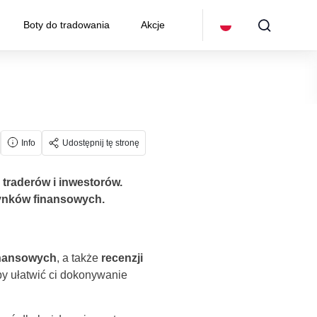
Boty do tradowania
Akcje
Info
Udostępnij tę stronę
traderów i inwestorów.
 rynków finansowych.
inansowych
, a także
recenzji
by ułatwić ci dokonywanie