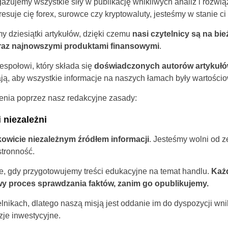
żujemy wszystkie siły w publikację wnikliwych analiz i rozwią
resuje cię forex, surowce czy kryptowaluty, jesteśmy w stanie c
y dziesiątki artykułów, dzięki czemu
nasi czytelnicy są na bi
raz najnowszymi produktami finansowymi
.
espołowi, który składa się
doświadczonych autorów artykułó
ają, aby wszystkie informacje na naszych łamach były wartościo
nia poprzez nasz redakcyjne zasady:
 niezależni
kowicie niezależnym źródłem informacji
. Jesteśmy wolni od 
tronność.
e, gdy przygotowujemy treści edukacyjne na temat handlu.
Każd
wy proces sprawdzania faktów, zanim go opublikujemy.
nikach, dlatego naszą misją jest oddanie im do dyspozycji wnik
je inwestycyjne.