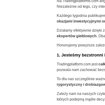
Na Tradingplatforms.com anga
Niezależnie od tego, czy inte
Każdego tygodnia publikujem
okazjami inwestycyjnymi o
Działamy efektywnie dzięki z
ekspertów giełdowych
. Db
Honorujemy powyższe założe
1. Jesteśmy bezstronni i
Tradingplatform.com jest
cał
pozwala nam zachować bezs
To dla nas szczególnie ważn
rygorystyczny i drobiazgo
Zależy nam na naszych czytel
których podejmą mądre decyz