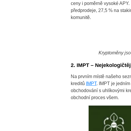
ceny i poměrně vysoké APY. 
předprodeje, 27,5 % na stak
komunitě.
Kryptoměny jsou
2. IMPT – Nejekologičtě
Na prvním místě našeho sezn
kreditů
IMPT
.
IMPT je jedním 
obchodování s uhlíkovými kre
obchodní proces všem.