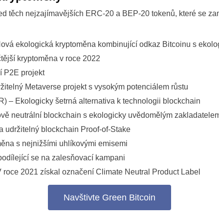
ed těch nejzajímavějších ERC-20 a BEP-20 tokenů, které se zam
vá ekologická kryptoměna kombinující odkaz Bitcoinu s ekolog
tější kryptoměna v roce 2022
 P2E projekt
žitelný Metaverse projekt s vysokým potenciálem růstu
 – Ekologicky šetrná alternativa k technologii blockchain
vě neutrální blockchain s ekologicky uvědomělým zakladatele
 udržitelný blockchain Proof-of-Stake
ěna s nejnižšími uhlíkovými emisemi
odílející se na zalesňovací kampani
roce 2021 získal označení Climate Neutral Product Label
Navštivte Green Bitcoin