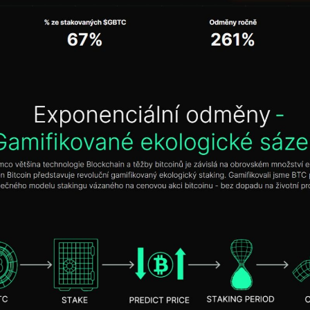
Czechia
United States
United Kingdom
UAE Arabic
Brazil