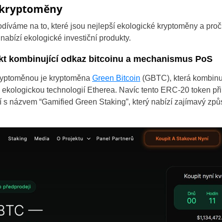
é kryptoměny
podíváme na to, které jsou nejlepší ekologické kryptoměny a proč
é nabízí ekologické investiční produkty.
ekt kombinující odkaz bitcoinu a mechanismus PoS
ryptoměnou je kryptoměna
Green Bitcoin
(GBTC), která kombinu
s ekologickou technologií Etherea. Navíc tento ERC-20 token př
 názvem “Gamified Green Staking”, který nabízí zajímavý způsob,