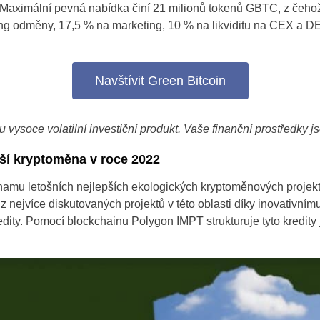
Maximální pevná nabídka činí 21 milionů tokenů GBTC, z čeho
ing odměny, 17,5 % na marketing, 10 % na likviditu na CEX a 
Navštívit Green Bitcoin
 vysoce volatilní investiční produkt. Vaše finanční prostředky j
jší kryptoměna v roce 2022
amu letošních nejlepších ekologických kryptoměnových projekt
z nejvíce diskutovaných projektů v této oblasti díky inovativnímu
dity.
Pomocí blockchainu Polygon IMPT strukturuje tyto kredity 