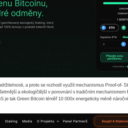
udržitelnosti, a proto se rozhodl využít mechanismus Proof-of- St
etrnější a ekologičtější v porovnání s tradičním mechanismem P
S je tak Green Bitcoin téměř 10 000x energeticky méně náročn