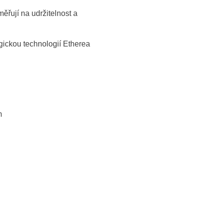
ěřují na udržitelnost a
ickou technologií Etherea
m