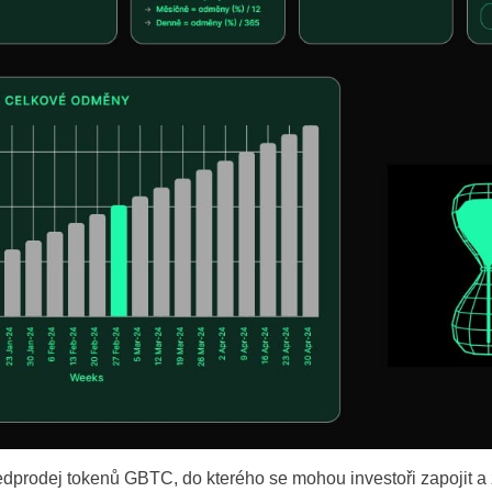
Portugal
Romania
Russia
Sweden
Slovakia
Thailand
Turkey
dprodej tokenů GBTC, do kterého se mohou investoři zapojit a 