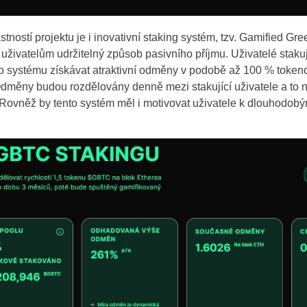
Bulgaria
ností projektu je i inovativní staking systém, tzv. Gamified Gree
Germany
uživatelům udržitelný způsob pasivního příjmu. Uživatelé stakují
o systému získávat atraktivní odměny v podobě až 100 % toke
Spain
dměny budou rozdělovány denně mezi stakující uživatele a to n
. Rovněž by tento systém měl i motivovat uživatele k dlouhodobým
France
Greece
Hungary
Italy
Lithuania
Netherlands
Poland