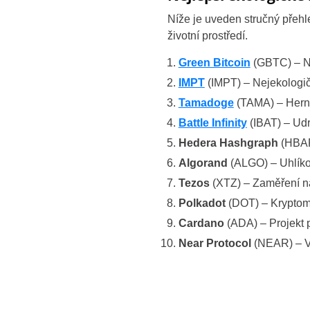
Níže je uveden stručný přehl
životní prostředí.
Green Bitcoin
(GBTC) – No
IMPT
(IMPT) – Nejekologič
Tamadoge
(TAMA) – Herní
Battle Infinity
(IBAT) – Udr
Hedera Hashgraph
(HBAR)
Algorand
(ALGO) – Uhlíko
Tezos
(XTZ) – Zaměření na
Polkadot
(DOT) – Kryptom
Cardano
(ADA) – Projekt p
Near Protocol
(NEAR) – V 