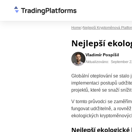
Home
Nejlepší Kryptoměnová Platfo
Nejlepší ekolo
Vladimír Pospíšil
Aktualizováno:
September 2
Globální oteplování se stalo
implementaci postupů udržite
projektů, které se snaží sníži
V tomto průvodci se zaměřím
fungovat udržitelně, a rovněž 
ekologických kryptoměnových
Nejlepší ekologick