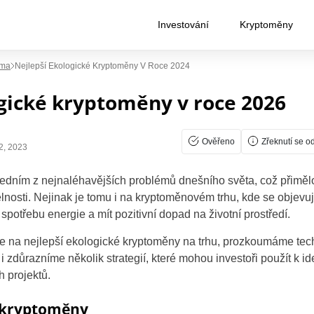
Investování
Kryptoměny
rma
Nejlepší Ekologické Kryptoměny V Roce 2024
gické kryptoměny v roce 2026
Ověřeno
Zřeknutí se o
2, 2023
 jedním z nejnaléhavějších problémů dnešního světa, což přimě
lnosti.
Nejinak je tomu i na kryptoměnovém trhu, kde se objevu
t spotřebu energie a mít pozitivní dopad na životní prostředí.
e na nejlepší ekologické kryptoměny na trhu, prozkoumáme tech
i zdůrazníme několik strategií, které mohou investoři použít k ide
 projektů.
é kryptoměny