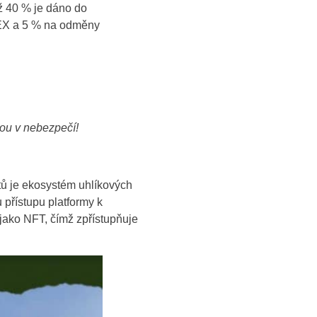
ž 40 % je dáno do
DEX a 5 % na odměny
sou v nebezpečí!
ů je ekosystém uhlíkových
 přístupu platformy k
jako NFT, čímž zpřístupňuje