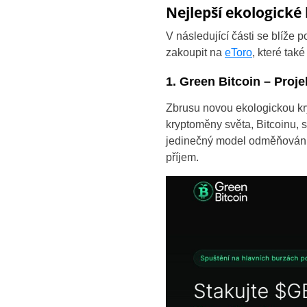
Nejlepší ekologick
V následující části se blíže 
zakoupit na
eToro
, které tak
1. Green Bitcoin – Proj
Zbrusu novou ekologickou k
kryptoměny světa, Bitcoinu, 
jedinečný model odměňování s
příjem.