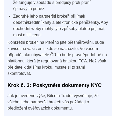
že funguje v souladu s předpisy proti praní
špinavých peněz.
Zadruhé jeho partnerští brokeři přijímají
debetní/kreditní karty a elektronické peněženky. Aby
obchodní weby mohly tyto způsoby plateb přijímat,
musí mít licenci.
Konkrétní broker, na kterého jste přesměrováni, bude
záviset na vaší zemi, kde se nacházíte. Ve vašem
případě jako obyvatele ČR to bude pravděpodobně na
platformu, která je regulovaná britskou FCA. Než však
přejdete k dalšímu kroku, musíte si to sami
zkontrolovat.
Krok č. 3: Poskytněte dokumenty KYC
Jak je uvedeno výše, Bitcoin Trader vysvětluje, že
všichni jeho partnerští brokeři vás požádají o
předložení ověřovacích dokumentů.