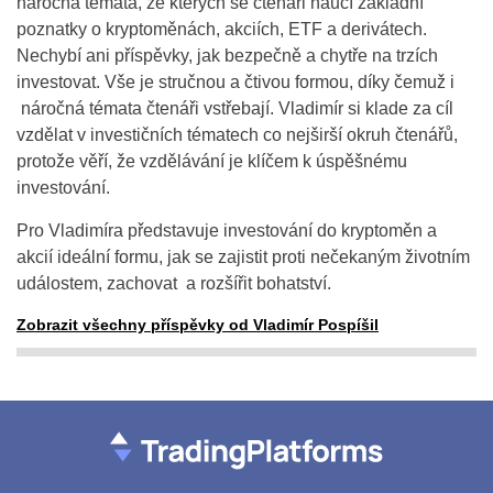
náročná témata, ze kterých se čtenáři naučí základní
poznatky o kryptoměnách, akciích, ETF a derivátech.
Nechybí ani příspěvky, jak bezpečně a chytře na trzích
investovat. Vše je stručnou a čtivou formou, díky čemuž i
náročná témata čtenáři vstřebají. Vladimír si klade za cíl
vzdělat v investičních tématech co nejširší okruh čtenářů,
protože věří, že vzdělávání je klíčem k úspěšnému
investování.
Pro Vladimíra představuje investování do kryptoměn a
akcií ideální formu, jak se zajistit proti nečekaným životním
událostem, zachovat a rozšířit bohatství.
Zobrazit všechny příspěvky od Vladimír Pospíšil