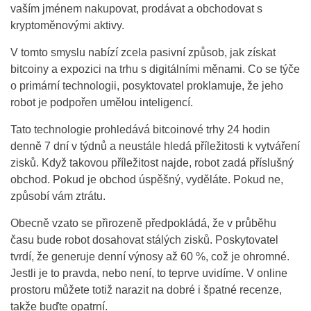
vaším jménem nakupovat, prodávat a obchodovat s
kryptoměnovými aktivy.
V tomto smyslu nabízí zcela pasivní způsob, jak získat
bitcoiny a expozici na trhu s digitálními měnami. Co se týče
o primární technologii, posyktovatel proklamuje, že jeho
robot je podpořen umělou inteligencí.
Tato technologie prohledává bitcoinové trhy 24 hodin
denně 7 dní v týdnů a neustále hledá příležitosti k vytváření
zisků. Když takovou příležitost najde, robot zadá příslušný
obchod. Pokud je obchod úspěšný, vyděláte. Pokud ne,
způsobí vám ztrátu.
Obecně vzato se přirozeně předpokládá, že v průběhu
času bude robot dosahovat stálých zisků. Poskytovatel
tvrdí, že generuje denní výnosy až 60 %, což je ohromné.
Jestli je to pravda, nebo není, to teprve uvidíme. V online
prostoru můžete totiž narazit na dobré i špatné recenze,
takže buďte opatrní.