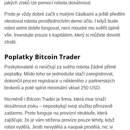
jakých zisků lze pomocí robota dosáhnout.
Proto je vždy dobré začít s malými částkami a ještě předtím
otestovat robota prostřednictvím demo účtu. I když bude
robot velmi dobře fungovat, není moudré mu svěřit úplně
vše. Investujte pouze s kapitálem, který si můžete dovolit
ztratit.
Poplatky Bitcoin Trader
Poskytovatelé si neúčtují za svého robota žádné přímé
poplatky. Místo toho se jednoduše stačí zaregistrovat,
dokončit proces registrace u některého z partnerských
brokerů a poté splnit minimální vklad 250 USD.
Nicméně i Bitcoin Trader je firma, která mse snaží
dosáhnout zisku – neposkytují svoji službu přirozeně
zadarmo. Proto funguje na provizní struktuře, která
zajišťuje, že je vám stržena provize pouze tehdy, když
robot vydělá. Jestli nevydělá a naopak prodělá, nic si