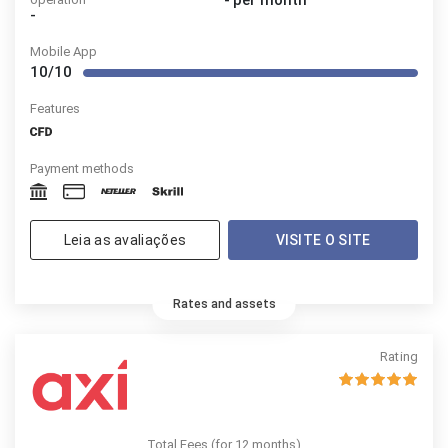
-
per month
-
Mobile App
10/10
Features
Payment methods
Leia as avaliações
VISITE O SITE
Rates and assets
Rating
Total Fees (for 12 months)