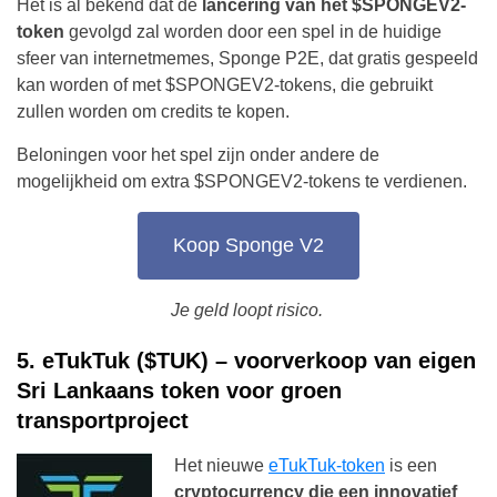
Het is al bekend dat de
lancering van het $SPONGEV2-
token
gevolgd zal worden door een spel in de huidige
sfeer van internetmemes, Sponge P2E, dat gratis gespeeld
kan worden of met $SPONGEV2-tokens, die gebruikt
zullen worden om credits te kopen.
Beloningen voor het spel zijn onder andere de
mogelijkheid om extra $SPONGEV2-tokens te verdienen.
Koop Sponge V2
Je geld loopt risico.
5. eTukTuk ($TUK) – voorverkoop van eigen
Sri Lankaans token voor groen
transportproject
Het nieuwe
eTukTuk-token
is een
cryptocurrency die een innovatief