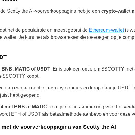
de Scotty the AI-voorverkooppagina heb je een
crypto-wallet 
at het de populairste en meest gebruikte
Ethereum-wallet
is wa
de wallet. Je kunt het als browserextensie toevoegen op je com
SDT
 BNB, MATIC of USDT
. Er is ook een optie om $SCOTTY met ee
je $SCOTTY koopt.
open dan een account bij een cryptobeurs en koop daar je USDT 
juist hebt geopend.
t met BNB of MATIC
, kom je niet in aanmerking voor het ver
wordt ETH of USDT als betaalmethode aanbevolen voor deze v
et met de voorverkooppagina van Scotty the AI