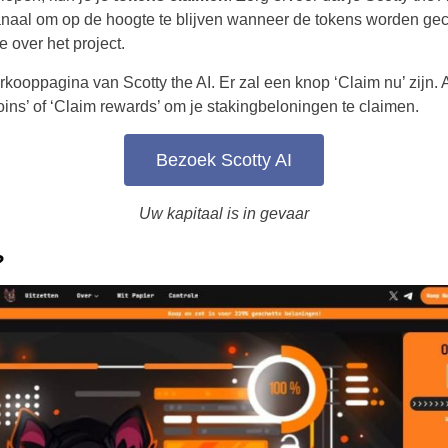
anaal om op de hoogte te blijven wanneer de tokens worden gec
e over het project.
kooppagina van Scotty the AI. Er zal een knop ‘Claim nu’ zijn. 
oins’ of ‘Claim rewards’ om je stakingbeloningen te claimen.
Bezoek Scotty AI
Uw kapitaal is in gevaar
Netherlands
?
United States
United Kingdom
UAE Arabic
Bulgaria