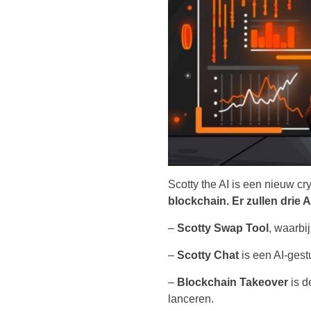
Scotty the AI is een nieuw cry
blockchain. Er zullen drie 
–
Scotty Swap Tool
, waarbi
–
Scotty Chat
is een AI-gest
–
Blockchain Takeover
is d
lanceren.