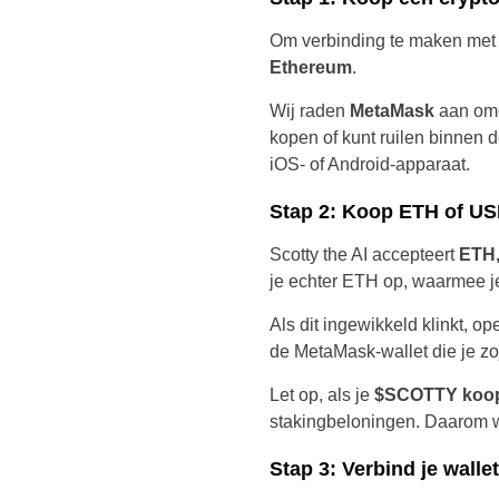
Om verbinding te maken met 
Ethereum
.
Wij raden
MetaMask
aan omd
kopen of kunt ruilen binnen 
iOS- of Android-apparaat.
Stap 2: Koop ETH of U
Scotty the AI accepteert
ETH,
je echter ETH op, waarmee 
Als dit ingewikkeld klinkt, 
de MetaMask-wallet die je zo
Let op, als je
$SCOTTY koop
stakingbeloningen. Daarom 
Stap 3: Verbind je wall