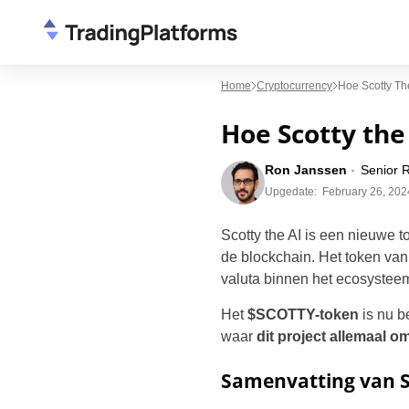
Home
Cryptocurrency
Hoe Scotty Th
Hoe Scotty the
Ron Janssen
Senior 
Upgedate:
February 26, 202
Scotty the AI is een nieuwe 
de blockchain. Het token van
valuta binnen het ecosyste
Het
$SCOTTY-token
is nu b
waar
dit project allemaal om
Samenvatting van S