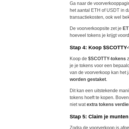
Ga naar de voorverkooppagina
het aantal ETH of USDT in dat
transactiekosten, ook wel bek
De voorverkoopsite zet je
ET
hoeveel tokens je krijgt voor
Stap 4: Koop $SCOTTY-
Koop de
$SCOTTY-tokens
z
je je tokens voor een bepaald
van de voorverkoop kan het j
worden gestaket
.
Dit kan een uitstekende manie
tokens hoeft te kopen. Boven
niet wat
extra tokens verdi
Stap 5: Claim je munten
Zodra de voorverkoop is afge