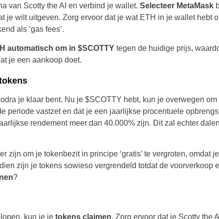
 van Scotty the AI en verbind je wallet.
Selecteer MetaMask
b
 je wilt uitgeven. Zorg ervoor dat je wat ETH in je wallet hebt 
end als ‘gas fees’.
H automatisch om in $SCOTTY
tegen de huidige prijs, waardo
dat je een aankoop doet.
tokens
odra je klaar bent. Nu je $SCOTTY hebt, kun je overwegen om ze
e periode vastzet en dat je een jaarlijkse procentuele opbrengs
aarlijkse rendement meer dan 40.000% zijn. Dit zal echter dal
r zijn om je tokenbezit in principe ‘gratis’ te vergroten, omda
dien zijn je tokens sowieso vergrendeld totdat de voorverkoop 
enen
?
lopen, kun je je
tokens claimen
. Zorg ervoor dat je Scotty the A