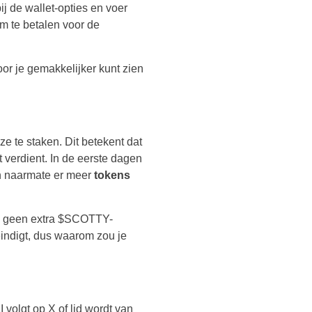
ij de wallet-opties en voer
om te betalen voor de
or je gemakkelijker kunt zien
 te staken. Dit betekent dat
t verdient. In de eerste dagen
en naarmate er meer
tokens
t je geen extra $SCOTTY-
eindigt, dus waarom zou je
I volgt op X of lid wordt van