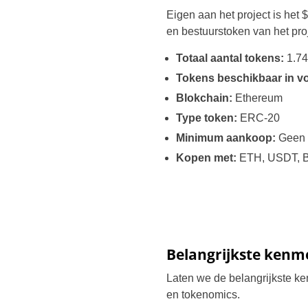
Eigen aan het project is he
en bestuurstoken van het proj
Totaal
aantal tokens:
1.74
Tokens beschikbaar in v
Blokchain:
Ethereum
Type token:
ERC-20
Minimum aankoop:
Geen
Kopen
met:
ETH, USDT, B
Belangrijkste kenme
Laten we de belangrijkste k
en tokenomics.