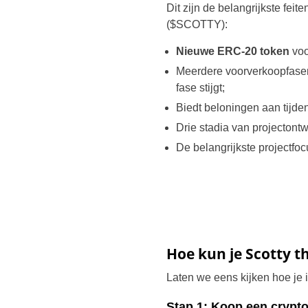
Dit zijn de belangrijkste feite
($SCOTTY):
Nieuwe ERC-20 token
voo
Meerdere voorverkoopfasen 
fase stijgt;
Biedt beloningen aan tijd
Drie stadia van projectont
De belangrijkste projectfoc
Hoe kun je Scotty t
Laten we eens kijken hoe je i
Stap 1: Koop een crypto