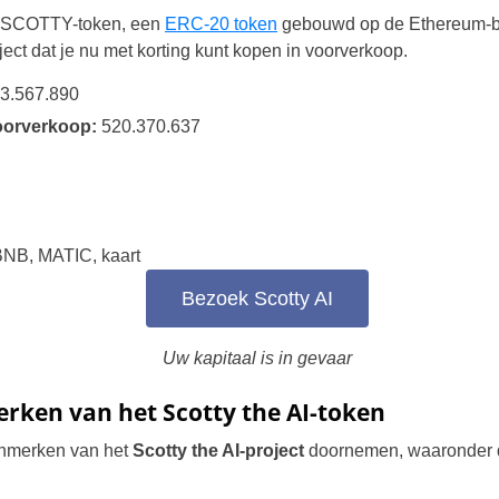
t $SCOTTY-token, een
ERC-20 token
gebouwd op de Ethereum-blo
Portugal
ect dat je nu met korting kunt kopen in voorverkoop.
Romania
3.567.890
oorverkoop:
520.370.637
Russia
Sweden
Slovakia
NB, MATIC, kaart
Thailand
Bezoek Scotty AI
Turkey
Uw kapitaal is in gevaar
rken van het Scotty the AI-token
enmerken van het
Scotty the AI-project
doornemen, waaronder de