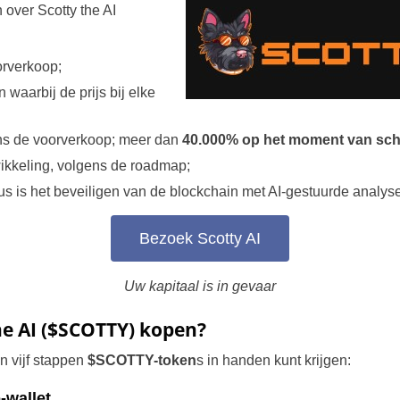
n over Scotty the AI
rverkoop;
waarbij de prijs bij elke
ens de voorverkoop; meer dan
40.000% op het moment van sch
wikkeling, volgens de roadmap;
us is het beveiligen van de blockchain met AI-gestuurde analyse
Bezoek Scotty AI
Uw kapitaal is in gevaar
he AI ($SCOTTY) kopen?
n vijf stappen
$SCOTTY-token
s in handen kunt krijgen:
-wallet