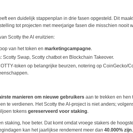
eeft een duidelijk stappenplan in drie fasen opgesteld. Dit maa
nstelling tot projecten met meerjarige fasen die misschien nooit 
van Scotty the AI eruitzien:
oop van het token en
marketingcampagne
.
s: Scotty Swap, Scotty chatbot en Blockchain
Takeover.
OTTY-token op belangrijke beurzen, notering op
CoinGecko/Co
eenschappen.
irste manieren om nieuwe gebruikers
aan te trekken en hen 
n te verdienen. Het Scotty the AI-project is niet anders; volge
miljoen tokens
gereserveerd voor staking
.
en staking, hoe beter. Dat komt omdat vroege stakers de hoogste
begindagen kan het jaarlijkse rendement meer dan
40.000% zijn