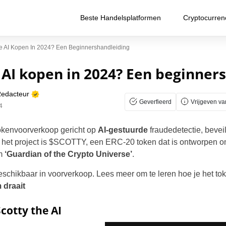
Beste Handelsplatformen
Cryptocurren
e AI Kopen In 2024? Een Beginnershandleiding
 AI kopen in 2024? Een beginner
Redacteur
Geverfieerd
Vrijgeven va
4
tokenvoorverkoop gericht op
AI-gestuurde
fraudedetectie, bevei
 het project is $SCOTTY, een ERC-20 token dat is ontworpen om
em
‘Guardian of the Crypto Universe’
.
eschikbaar in voorverkoop. Lees meer om te leren hoe je het to
 draait
cotty the AI