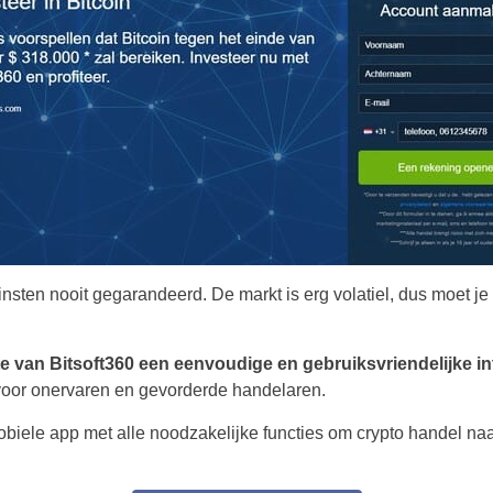
Portugal
Romania
Russia
Sweden
Slovakia
Thailand
nsten nooit gegarandeerd. De markt is erg volatiel, dus moet je 
Turkey
te van Bitsoft360 een eenvoudige en gebruiksvriendelijke in
voor onervaren en gevorderde handelaren.
obiele app met alle noodzakelijke functies om crypto handel n