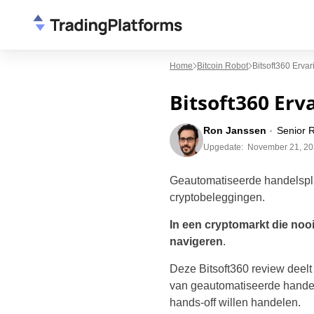
Home
Bitcoin Robot
Bitsoft360 Erva
Bitsoft360 Er
Ron Janssen
Senior 
Upgedate:
November 21, 2
Geautomatiseerde handelspl
cryptobeleggingen.
In een cryptomarkt die noo
navigeren
.
Deze Bitsoft360 review deelt 
van geautomatiseerde handel.
hands-off willen handelen.