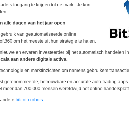
aders toegang te krijgen tot de markt. Je kunt
len.
n alle dagen van het jaar open
.
gebruik van geautomatiseerde online
ft360 om het meeste uit hun strategie te halen.
 nieuwe en ervaren investeerder bij het automatisch handelen in
cala aan andere digitale activa.
echnologie en marktinzichten om namens gebruikers transacties
Netherlands
est gerenommeerde, betrouwbare en accurate auto-trading apps
United States
 meer dan 700.000 mensen wereldwijd het online handelsplatf
United Kingdom
n andere
bitcoin robots
:
UAE Arabic
Bulgaria