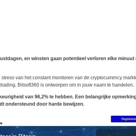
Brazil
Czechia
Germany
Spain
ustdagen, en winsten gaan potentieel verloren elke minuut 
France
Greece
e stress van het constant monitoren van de cryptocurrency mark
 trading. Bitsoft360 is ontworpen om in jouw naam te handelen.
Hungary
keurigheid van 96,2% te hebben. Een belangrijke opmerking 
Italy
dt ondersteund door harde bewijzen.
Lithuania
Poland