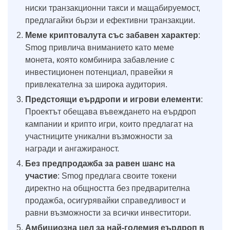
ниски транзакционни такси и мащабируемост,
предлагайки бързи и ефективни транзакции.
Меме криптовалута със забавен характер
:
Smog привлича вниманието като меме
монета, която комбинира забавление с
инвестиционен потенциал, правейки я
привлекателна за широка аудитория.
Предстоящи еърдропи и игрови елементи
:
Проектът обещава въвеждането на еърдроп
кампании и крипто игри, които предлагат на
участниците уникални възможности за
награди и ангажираност.
Без предпродажба за равен шанс на
участие
: Smog предлага своите токени
директно на общността без предварителна
продажба, осигурявайки справедливост и
равни възможности за всички инвеститори.
Амбициозна цел за най-големия еърдроп в