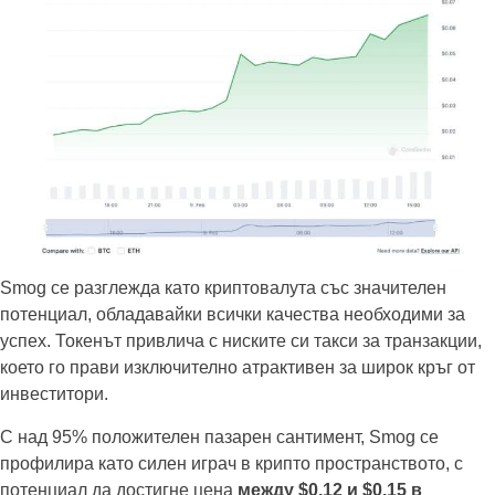
Smog се разглежда като криптовалута със значителен
потенциал, обладавайки всички качества необходими за
успех. Токенът привлича с ниските си такси за транзакции,
което го прави изключително атрактивен за широк кръг от
инвеститори.
С над 95% положителен пазарен сантимент, Smog се
профилира като силен играч в крипто пространството, с
потенциал да достигне цена
между $0.12 и $0.15 в