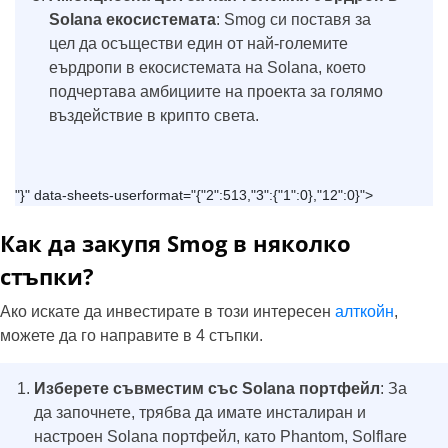
Solana екосистемата
: Smog си поставя за
цел да осъществи един от най-големите
еърдропи в екосистемата на Solana, което
подчертава амбициите на проекта за голямо
въздействие в крипто света.
"}" data-sheets-userformat="{"2":513,"3":{"1":0},"12":0}">
Как да закупя Smog в няколко
стъпки?
Ако искате да инвестирате в този интересен
алткойн
,
можете да го направите в 4 стъпки.
Изберете съвместим със Solana портфейл
: За
да започнете, трябва да имате инсталиран и
настроен Solana портфейл, като Phantom, Solflare