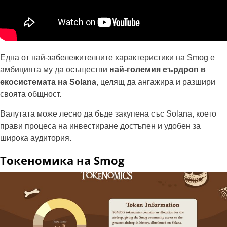
Една от най-забележителните характеристики на Smog е
амбицията му да осъществи
най-големия еърдроп в
екосистемата на Solana
, целящ да ангажира и разшири
своята общност.
Валутата може лесно да бъде закупена със Solana, което
прави процеса на инвестиране достъпен и удобен за
широка аудитория.
Токеномика на Smog