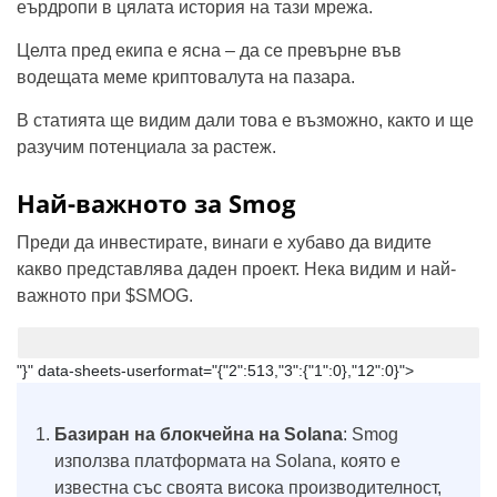
еърдропи в цялата история на тази мрежа.
Целта пред екипа е ясна – да се превърне във
водещата меме криптовалута на пазара.
В статията ще видим дали това е възможно, както и ще
разучим потенциала за растеж.
Най-важното за Smog
Преди да инвестирате, винаги е хубаво да видите
какво представлява даден проект. Нека видим и най-
важното при $SMOG.
"}" data-sheets-userformat="{"2":513,"3":{"1":0},"12":0}">
Базиран на блокчейна на Solana
: Smog
използва платформата на Solana, която е
известна със своята висока производителност,