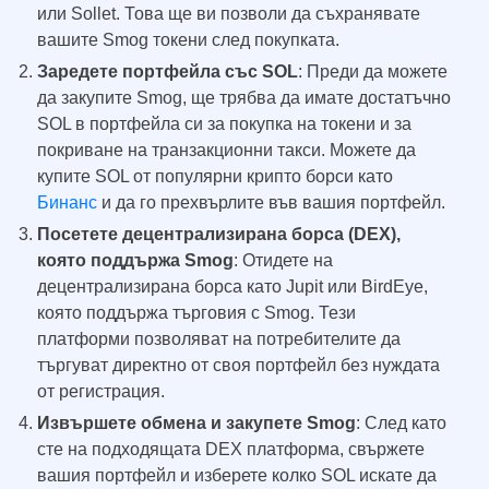
или Sollet. Това ще ви позволи да съхранявате
вашите Smog токени след покупката.
Заредете портфейла със SOL
: Преди да можете
да закупите Smog, ще трябва да имате достатъчно
SOL в портфейла си за покупка на токени и за
покриване на транзакционни такси. Можете да
купите SOL от популярни крипто борси като
Бинанс
и да го прехвърлите във вашия портфейл.
Посетете децентрализирана борса (DEX),
която поддържа Smog
: Отидете на
децентрализирана борса като Jupit или BirdEye,
която поддържа търговия с Smog. Тези
платформи позволяват на потребителите да
търгуват директно от своя портфейл без нуждата
от регистрация.
Извършете обмена и закупете Smog
: След като
сте на подходящата DEX платформа, свържете
вашия портфейл и изберете колко SOL искате да