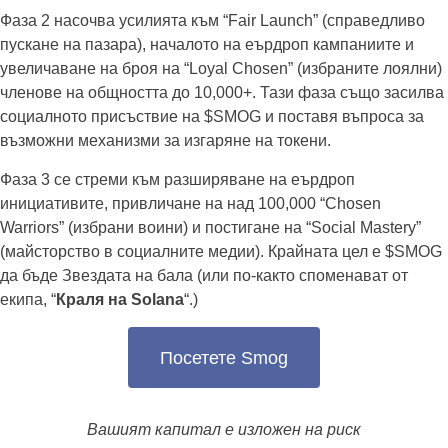
Фаза 2 насочва усилията към “Fair Launch” (справедливо
пускане на пазара), началото на еърдроп кампаниите и
увеличаване на броя на “Loyal Chosen” (избраните лоялни)
членове на общността до 10,000+. Тази фаза също засилва
социалното присъствие на $SMOG и поставя въпроса за
възможни механизми за изгаряне на токени.
Фаза 3 се стреми към разширяване на еърдроп
инициативите, привличане на над 100,000 “Chosen
Warriors” (избрани воини) и постигане на “Social Mastery”
(майсторство в социалните медии). Крайната цел е $SMOG
да бъде Звездата на бала (или по-както споменават от
екипа, “
Краля на Solana
“.)
Посетете Smog
Вашият капитал е изложен на риск