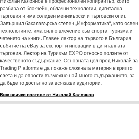
Николай Калоянов е професионален копирайтър, който
разбира от блокчейн, облачни технологии, дигитална
търговия и има солиден менижърски и търговски опит.
Завършил бакалавърска степен „Информатика“, като освен
технологиите, има силно влечение към спорта, туризма и
четенето на книги. Главен лектор на първото в България
събитие нa eBay за експорт и иновации в дигиталната
търговия. Лектор на Туризъм EXPO относно ползите от
качественото съдържание. Основната цел пред Николай за
Trading Platforms е да покаже сложната материя в крипто
света и да опрости възможно най-много съдържанието, за
да бъде то достъпно за всякакви аудитории.
Виж всички постове от Николай Калоянов