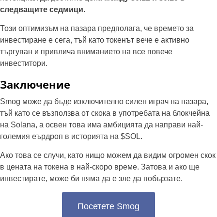
следващите седмици
.
Този оптимизъм на пазара предполага, че времето за
инвестиране е сега, тъй като токенът вече е активно
търгуван и привлича вниманието на все повече
инвеститори.
Заключение
Smog може да бъде изключително силен играч на пазара,
тъй като се възползва от скока в употребата на блокчейна
на Solana, а освен това има амбицията да направи най-
големия еърдроп в историята на $SOL.
Ако това се случи, като нищо можем да видим огромен скок
в цената на токена в най-скоро време. Затова и ако ще
инвестирате, може би няма да е зле да побързате.
Посетете Smog