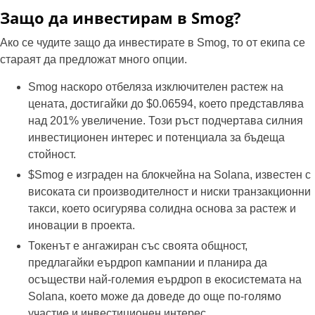
Защо да инвестирам в Smog?
Ако се чудите защо да инвестирате в Smog, то от екипа се
стараят да предложат много опции.
Smog наскоро отбеляза изключителен растеж на
цената, достигайки до $0.06594, което представлява
над 201% увеличение. Този ръст подчертава силния
инвестиционен интерес и потенциала за бъдеща
стойност.
$Smog е изграден на блокчейна на Solana, известен с
високата си производителност и ниски транзакционни
такси, което осигурява солидна основа за растеж и
иновации в проекта.
Токенът е ангажиран със своята общност,
предлагайки еърдроп кампании и планира да
осъществи най-големия еърдроп в екосистемата на
Solana, което може да доведе до още по-голямо
участие и инвестиционен интерес.