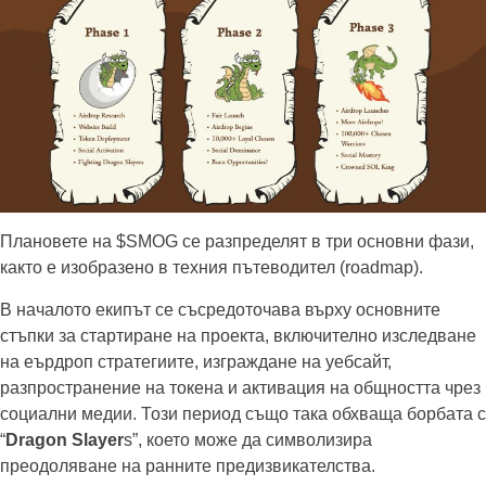
Плановете на $SMOG се разпределят в три основни фази,
както е изобразено в техния пътеводител (roadmap).
В началото екипът се съсредоточава върху основните
стъпки за стартиране на проекта, включително изследване
на еърдроп стратегиите, изграждане на уебсайт,
разпространение на токена и активация на общността чрез
социални медии. Този период също така обхваща борбата с
“
Dragon Slayer
s”, което може да символизира
преодоляване на ранните предизвикателства.