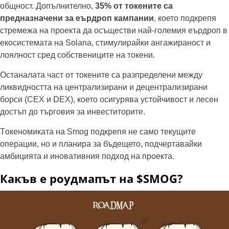
общност. Допълнително,
35% от токените са
предназначени за еърдроп кампании
, което подкрепя
стремежа на проекта да осъществи най-големия еърдроп в
екосистемата на Solana, стимулирайки ангажираност и
лоялност сред собствениците на токени.
Останалата част от токените са разпределени между
ликвидността на централизирани и децентрализирани
борси (CEX и DEX), което осигурява устойчивост и лесен
достъп до търговия за инвеститорите.
Tокеномиката на Smog подкрепя не само текущите
операции, но и планира за бъдещето, подчертавайки
амбицията и иновативния подход на проекта.
Какъв е роудмапът на $SMOG?