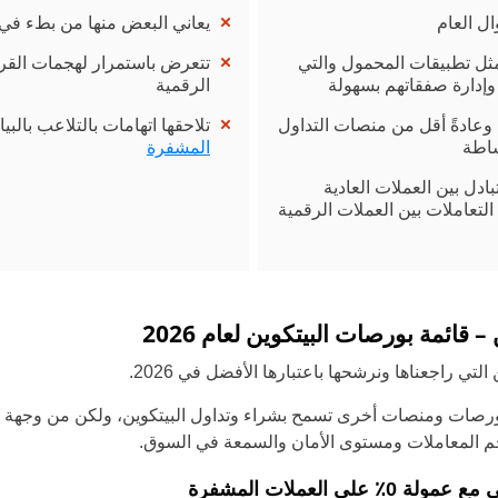
يعاني البعض منها من بطء في 
Portugal
مثل تطبيقات المحمول والتي
تتعرض باستمرار لهجمات القر
Romania
وإدارة صفقاتهم بسهولة
الرقمية
 وعادةً أقل من منصات التداول
تلاحقها اتهامات بالتلاعب بالبي
Russia
ساطة
المشفرة
Sweden
بادل بين العملات العادية
لتعاملات بين العملات الرقمية
Slovakia
Thailand
Turkey
لتي راجعناها ونرشحها باعتبارها الأفضل في 2026.
ورصات ومنصات أخرى تسمح بشراء وتداول البيتكوين، ولكن من وجهة ن
 المعاملات ومستوى الأمان والسمعة في السوق.