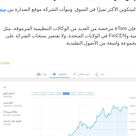
يتكوين الأكثر تميزًا في السوق. وتبوأت الشركة موقع الصدارة بين
منص
وعلى عكس بورصات البيتكوين، فإن eToro مرخصة من العديد من الوكالات التنظيمية المرموقة، مثل
FCA البريطانية، CySEC القبرصية وFinCEN في الولايات المتحدة. ولا تقتصر منتجات الشركة على
مجموعة واسعة من الأصول التقليدية.