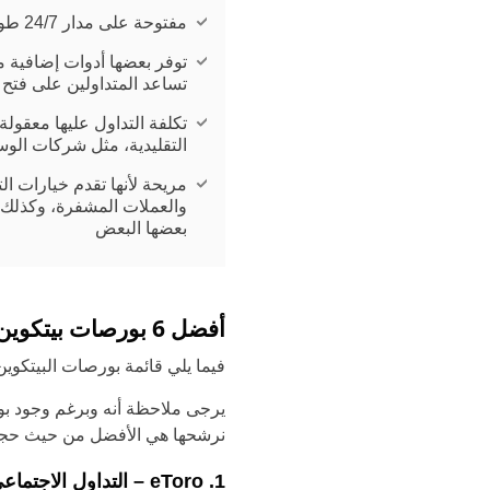
مفتوحة على مدار 24/7 طوال العام
توفر بعضها أدوات إضافية 
تساعد المتداولين على فتح 
تكلفة التداول عليها معقولة
التقليدية، مثل شركات الو
مريحة لأنها تقدم خيارات الت
والعملات المشفرة، وكذلك ا
بعضها البعض
أفضل 6 بورصات بيتكوين – قائمة بورصات البيتكوين لعام 2026
فيما يلي قائمة بورصات البيتكوين ا
يرجى ملاحظة أنه وبرغم وجود ب
نرشحها هي الأفضل من حيث حجم
1. eToro – التداول الاجتماعي مع عمولة 0٪ على العملات المشفرة