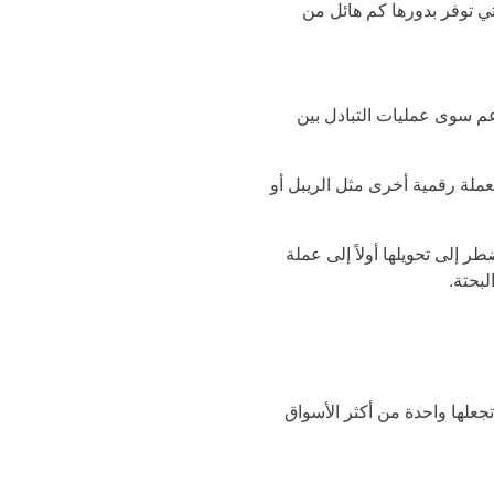
يط أيضًا أدوات للتداول الآلي مثل برنامج متداول البيتكوين وBitcoin Revolution، والتي توفر بدورها كم هائل من
وين التي لا تدعم سوى عمليات التبادل بين
ملة رقمية أخرى مثل الريبل أو
ر إلى تحويلها أولاً إلى عملة
لبحتة.
اول العملة المشفرة تظل مفتوحة على مدار 24/7. هذه الميزة تجعلها واحدة من أكثر الأسواق