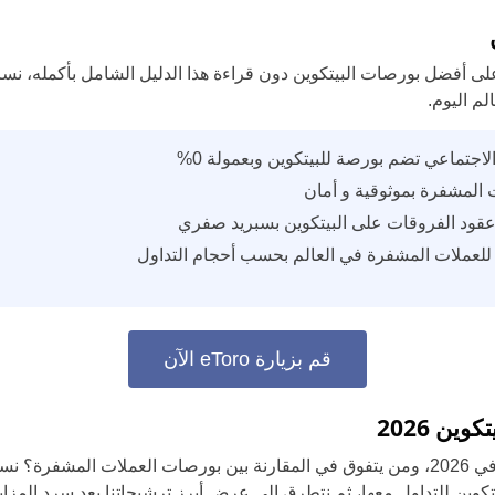
على أفضل بورصات البيتكوين دون قراءة هذا الدليل الشامل بأكمله، ن
لم اليوم.
اجتماعي تضم بورصة للبيتكوين وبعمولة 0%
 المشفرة بموثوقية و أمان
قود الفروقات على البيتكوين بسبريد صفري
للعملات المشفرة في العالم بحسب أحجام التداول
قم بزيارة eToro الآن
ين 2026
ما هي أفضل بورصات البيتكوين في 2026، ومن يتفوق في المقارنة بين بورصات العملات ال
تكوين للتداول معها، ثم نتطرق إلى عرض أبرز ترشيحاتنا بعد سرد المزا