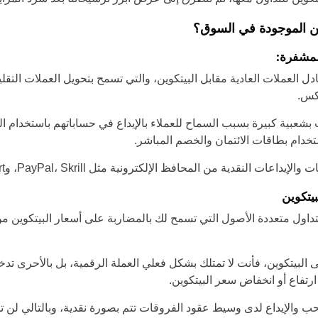
ين الموجودة في السوق؟
لمشفرة:
 العملات العادية مقابل البيتكوين، والتي تسمح بتحويل العملات التقليد
كس.
شعبية كبيرة بسبب السماح للعملاء بالإيداع في حساباتهم باستخدام ا
ستخدام بطاقات الائتمان والخصم المباشر.
ات النقدية من المحافظ الإلكترونية مثل PayPal، Skrill، وSofort.
يتكوين
داول متعددة الأصول التي تسمح لك بالمضاربة على أسعار البيتكوين م
 البيتكوين، فأنت لا تمتلك بشكل فعلي العملة الرقمية، بل بالأحرى ت
تفاع أو انخفاض سعر البيتكوين.
ب والإيداع لدى وسيط عقود الفروقات تتم بصورة نقدية، وبالتالي لن تح