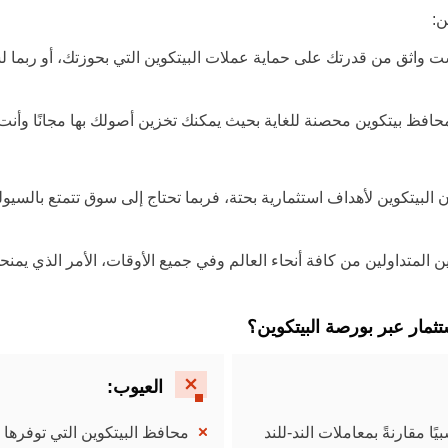
ن:
Czechia
واثق من قدرتك على حماية عملات البيتكوين التي بحوزتك، أو ربما لس
Germany
Spain
حافظ بيتكوين محصنة للغاية بحيث يمكنك تخزين أصولك بها مجانًا وأن
France
البيتكوين لأهداف استثمارية بحتة، فربما تحتاج إلى سوق تتمتع بالسيول
Greece
Hungary
ن المتداولين من كافة أنحاء العالم وفي جميع الأوقات، الأمر الذي يم
Italy
تثمار عبر بورصة البيتكوين؟
Lithuania
العيوب:
Netherlands
Poland
يًا مقارنةً بمعاملات الند-للند
محافظ البيتكوين التي توفرها لي