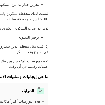
تخزين حيازاتك من البيتكوي
ليست لديك محفظة بيتكوين ولست 
100$ لشراء محفظة صلبة؟
توفر بورصات البيتكوين الكبرى م
توفير السيولة:
إذا كنت مثل معظم الذين يشترون 
في أسرع وقت ممكن.
تجمع بورصات البيتكوين بين ملايي
عملات رقمية في أي وقت.
ما هي إيجابيات وسلبيات الاس
المزايا:
هذه البورصات أكثر أمانًا نسب