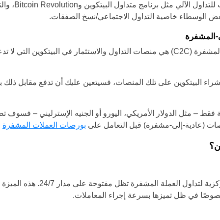
بيتكوين. يوفر الوس
عض الوسطاء خاصية التداول الاجتماعي/نسخ الصفقات.
ى-المشفرة
بورصات العملات المشفرة-إلى-المشفرة (C2C) هي منصات التداول والاستثمار في البيتك
راء البيتكوين على تلك المنصات، فسيتعين عليك أن تدفع مقابل ذلك بع
 فقط – مثل الدولار الأمريكي، اليورو أو الجنيه الإسترليني – فسوف تضط
رصات (عادية-إلى-مشفرة) قبل التعامل على
بورصات العملات المشفرة
ا
ن؟
توفر بورصات البيتكوين سوق مركزية لتد
 خصوصًا في ظل تميزها بسرعة إجراء المعاملات.