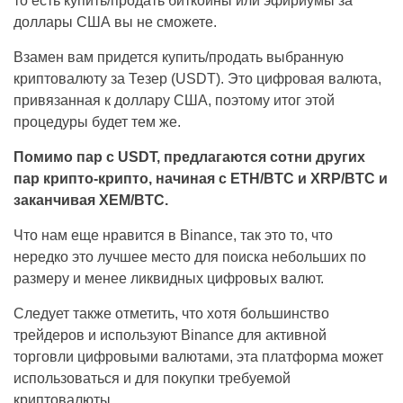
то есть купить/продать биткойны или эфириумы за
доллары США вы не сможете.
Взамен вам придется купить/продать выбранную
криптовалюту за Тезер (USDT). Это цифровая валюта,
привязанная к доллару США, поэтому итог этой
процедуры будет тем же.
Помимо пар с USDT, предлагаются сотни других
пар крипто-крипто, начиная с ETH/BTC и XRP/BTC и
заканчивая XEM/BTC.
Что нам еще нравится в Binance, так это то, что
нередко это лучшее место для поиска небольших по
размеру и менее ликвидных цифровых валют.
Следует также отметить, что хотя большинство
трейдеров и используют Binance для активной
торговли цифровыми валютами, эта платформа может
использоваться и для покупки требуемой
криптовалюты.