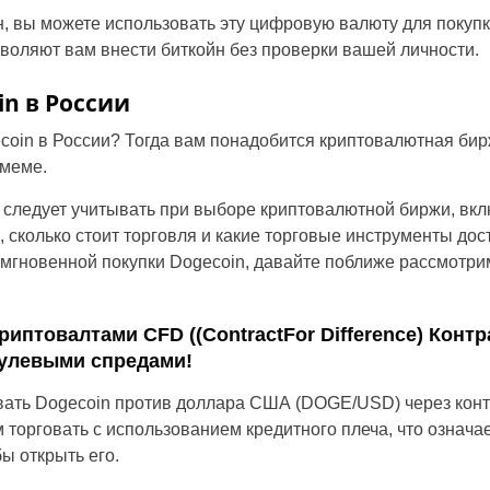
йн, вы можете использовать эту цифровую валюту для покуп
Poland
воляют вам внести биткойн без проверки вашей личности.
Portugal
in в России
Romania
ecoin в России? Тогда вам понадобится криптовалютная бир
 меме.
Sweden
 следует учитывать при выборе криптовалютной биржи, вкл
Slovakia
п, сколько стоит торговля и какие торговые инструменты до
мгновенной покупки Dogecoin, давайте поближе рассмотри
Thailand
Turkey
 криптовалтами CFD ((ContractFor Difference) Контр
нулевыми спредами!
овать Dogecoin против доллара США (DOGE/USD) через конт
 торговать с использованием кредитного плеча, что означае
ы открыть его.