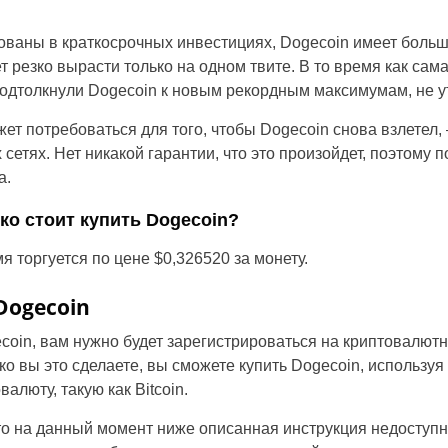
ованы в краткосрочных инвестициях, Dogecoin имеет больш
 резко вырасти только на одном твите. В то время как сам
подтолкнули Dogecoin к новым рекордным максимумам, не у
жет потребоваться для того, чтобы Dogecoin снова взлетел, 
сетях. Нет никакой гарантии, что это произойдет, поэтому 
а.
ко стоит купить Dogecoin?
Russia
 торгуется по цене $0,326520 за монету.
United States
Dogecoin
United Kingdom
ecoin, вам нужно будет зарегистрироваться на криптовалют
ко вы это сделаете, вы сможете купить Dogecoin, использу
UAE Arabic
алюту, такую как Bitcoin.
о на данный момент ниже описанная инструкция недоступна
Bulgaria