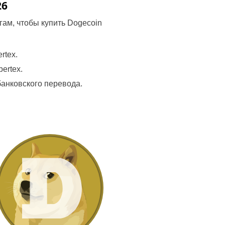
26
гам, чтобы купить Dogecoin
rtex.
ertex.
банковского перевода.