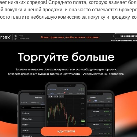
мает никаких спредов! Спред-это плата, которую взимает бо
 покупки и ценой продажи, и она часто отмечается брокером
росто платите небольшую комиссию за покупку и продажу, к