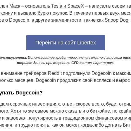
Илон Маск – основатель Tesla и SpaceX – написал в своем т
ткоину и вызвало бурю покупок. В течение первых двух мес
ре о Dogecoin, а другие знаменитости, такие как Snoop Dog
Перейти на сайт Libertex
инструменты. Использование кредитного плеча связано с высоким риск
теряют деньги при торговле CFD с этим партнером.
внимание трейдеров Reddit подтолкнули Dogecoin к максим
колько месяцев. Dogecoin продолжил свой всплеск и вырос 
купать Dogecoin?
долгосрочных инвестициях, ответ, скорее всего, будет отри
го. Хотя то же самое можно сказать и о биткойне, по край
 и завоевал популярность в традиционном финансовом мир
ения, и трудно понять, как он может когда-либо догнать Би