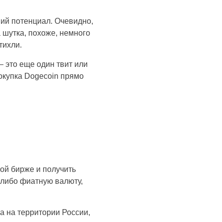
ий потенциал. Очевидно,
а шутка, похоже, немного
тихли.
– это еще один твит или
покупка Dogecoin прямо
ной бирже и получить
я либо фиатную валюту,
 на территории России,