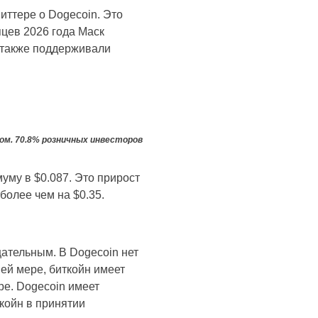
виттере о Dogecoin. Это
яцев 2026 года Маск
, также поддерживали
ом. 70.8% розничных инвесторов
уму в $0.087. Это прирост
более чем на $0.35.
цательным. В Dogecoin нет
ней мере, биткойн имеет
е. Dogecoin имеет
ткойн в принятии