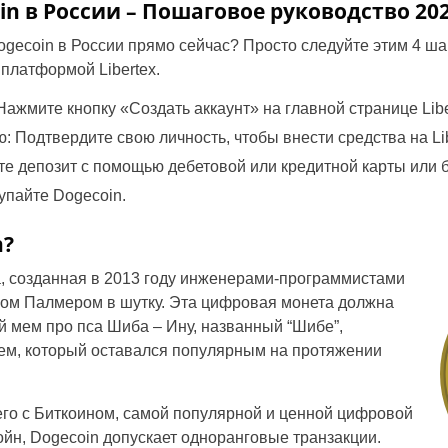
in в России – Пошаговое руководство 20
Dogecoin в России прямо сейчас? Просто следуйте этим 4 ша
 платформой Libertex.
 Нажмите кнопку «Создать аккаунт» на главной странице Libe
 Подтвердите свою личность, чтобы внести средства на Lib
те депозит с помощью дебетовой или кредитной карты или 
упайте Dogecoin.
n?
а, созданная в 2013 году инженерами-программистами
ом Палмером в шутку. Эта цифровая монета должна
 мем про пса Шиба – Ину, названный “Шибе”,
ем, который оставался популярным на протяжении
его с Биткоином, самой популярной и ценной цифровой
койн, Dogecoin допускает одноранговые транзакции.