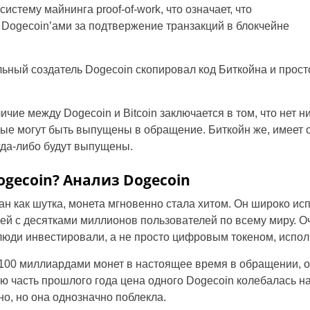
истему майнинга proof-of-work, что означает, что
Dogecoin’ами за подтвержение транзакций в блокчейне
ьный создатель Dogecoin скопировал код Биткойна и просто
чие между Dogecoin и Bitcoin заключается в том, что нет н
рые могут быть выпущены в обращение. Биткойн же, имеет 
гда-либо будут выпущены.
gecoin? Анализ Dogecoin
ан как шутка, монета мгновенно стала хитом. Он широко исп
й с десятками миллионов пользователей по всему миру. О
люди инвестировали, а не просто цифровым токеном, испо
 100 миллиардами монет в настоящее время в обращении, о
 часть прошлого года цена одного Dogecoin колебалась на
но, но она однозначно поблекла.