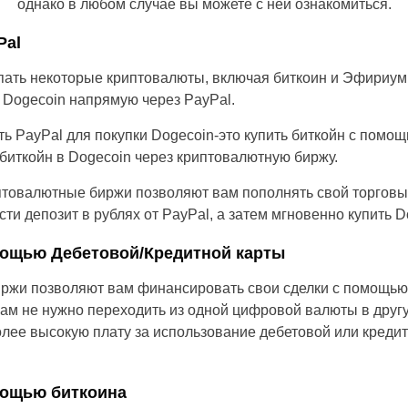
однако в любом случае вы можете с ней ознакомиться.
Brazil
Pal
Czechia
пать некоторые криптовалюты, включая биткоин и Эфириум
 Dogecoin напрямую через PayPal.
Germany
ь PayPal для покупки Dogecoin-это купить биткойн с помощ
Spain
 биткойн в Dogecoin через криптовалютную биржу.
France
птовалютные биржи позволяют вам пополнять свой торговы
ти депозит в рублях от PayPal, а затем мгновенно купить D
Greece
мощью Дебетовой/Кредитной карты
Hungary
ржи позволяют вам финансировать свои сделки с помощью
 вам не нужно переходить из одной цифровой валюты в другу
Italy
олее высокую плату за использование дебетовой или кредит
Lithuania
мощью биткоина
Netherlands