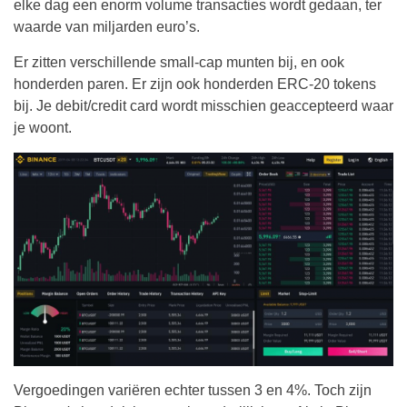
elke dag een enorm volume transacties wordt gedaan, ter
waarde van miljarden euro’s.
Er zitten verschillende small-cap munten bij, en ook
honderden paren. Er zijn ook honderden ERC-20 tokens
bij. Je debit/credit card wordt misschien geaccepteerd waar
je woont.
Vergoedingen variëren echter tussen 3 en 4%. Toch zijn