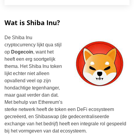
handelen in CFD's van deze aanbieder.
Wat is Shiba Inu?
De Shiba Inu
cryptocurrency lijkt qua stijl
op
Dogecoin
, want het
heeft een erg soortgelijk
thema. Het Shiba Inu token
lijkt echter niet alleen
opvallend veel op zijn
hondachtige tegenhanger,
maar gaat verder dan dat.
Met behulp van Ethereum’s
sterke netwerk heeft de token een DeFi ecosysteem
gecreëerd, en Shibaswap (de gedecentraliseerde
exchange van het bedrijf) heeft een integrale rol gespeeld
bij het vormgeven van dat ecosysteem.