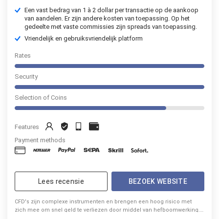
Een vast bedrag van 1 à 2 dollar per transactie op de aankoop
van aandelen. Er zijn andere kosten van toepassing. Op het
gedeelte met vaste commissies zijn spreads van toepassing.
Vriendelijk en gebruiksvriendelijk platform
Rates
Security
Selection of Coins
Features
Payment methods
Lees recensie
BEZOEK WEBSITE
CFD's zijn complexe instrumenten en brengen een hoog risico met
zich mee om snel geld te verliezen door middel van hefboomwerking.
51% van de rekeningen van particuliere beleggers verliest geld bij het