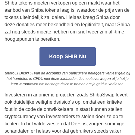
Shiba tokens moeten verkopen op een markt waar het
aanbod van Shiba tokens laag is, waardoor de prijs van de
tokens uiteindelijk zal dalen. Helaas kreeg Shiba door
deze donaties meer bekendheid en legitimiteit, maar Shiba
zal nog steeds moeite hebben om snel weer zijn all-time
hoogtepunten te bereiken.
Koop SHIB Nu
{etoroCFDrisk} % van de accounts van particuliere beleggers verliest geld bij
het handelen in CFD's met deze aanbieder. Je moet overwegen of je het je
kunt veroorloven om het hoge risico te nemen om je geld te verliezen.
Investeren in anonieme projecten zoals ShibaSwap levert
ook duidelijke veiligheidsrisico’s op, omdat een kritieke
fout in de code de ontwikkelaars in staat kunnen stellen
cryptocurrency van investeerders te stelen door ze op te
lichten. In het wilde westen dat DeFi is, zorgen sommige
schandalen er helaas voor dat gebruikers steeds vaker