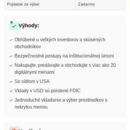
Poplatok za výber
Zadarmo
Výhody:
Obľúbené u veľkých investorov a skúsených
obchodníkov
Bezpečnostné postupy na inštitucionálnej úrovni
Nakupujte, predávajte a obchodujte s viac ako 20
digitálnymi menami
So sídlom v USA
Vklady v USD sú poistené FDIC
Jednoduché vkladanie a výber prostriedkov s
nekrytou menou