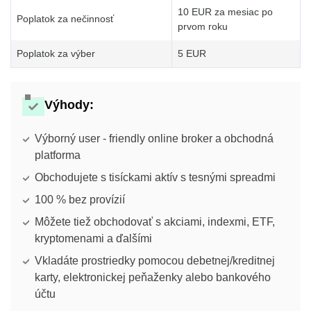
10 EUR za mesiac po
Poplatok za nečinnosť
prvom roku
Poplatok za výber
5 EUR
Výhody:
Výborný user - friendly online broker a obchodná
platforma
Obchodujete s tisíckami aktív s tesnými spreadmi
100 % bez provízií
Môžete tiež obchodovať s akciami, indexmi, ETF,
kryptomenami a ďalšími
Vkladáte prostriedky pomocou debetnej/kreditnej
karty, elektronickej peňaženky alebo bankového
účtu