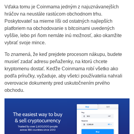
Vďaka tomu je Coinmama jedným z najuznávanejších
hráčov na neustále rastúcom obchodnom trhu.
Poskytovateľ sa mierne líši od ostatných najlepších
platforiem na obchodovanie s bitcoinami uvedených
vyššie, lebo pri ňom nemáte inú možnosť, ako okamžite
vybrať svoje mince.
To znamená, že keď prejdete procesom nákupu, budete
musieť zadať adresu peňaženky, na ktorú chcete
kryptomenu dostať. Keďže Coinmama robí všetko ako
podľa príručky, vyžaduje, aby všetci používatelia nahrali
overovacie dokumenty pred uskutočnením prvého
obchodu.