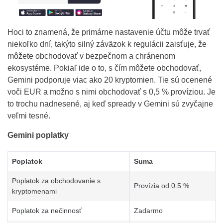
Hoci to znamená, že primárne nastavenie účtu môže trvať
niekoľko dní, takýto silný záväzok k regulácii zaisťuje, že
môžete obchodovať v bezpečnom a chránenom
ekosystéme. Pokiaľ ide o to, s čím môžete obchodovať,
Gemini podporuje viac ako 20 kryptomien. Tie sú ocenené
voči EUR a možno s nimi obchodovať s 0,5 % províziou. Je
to trochu nadnesené, aj keď spready v Gemini sú zvyčajne
veľmi tesné.
Gemini poplatky
P
oplatok
Suma
Poplatok za obchodovanie s
Provízia od 0.5 %
kryptomenami
Poplatok za nečinnosť
Zadarmo