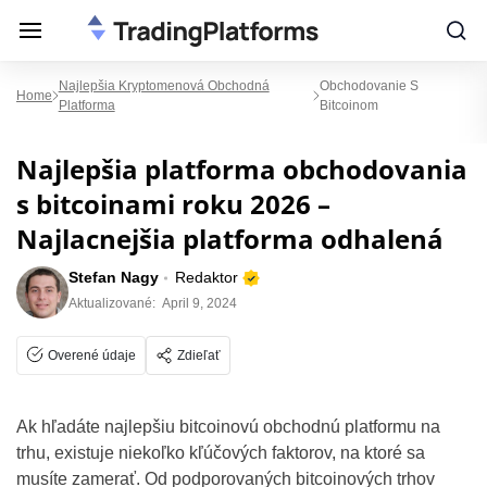
Najlepšia Kryptomenová Obchodná
Obchodovanie S
Home
Platforma
Bitcoinom
Najlepšia platforma obchodovania
s bitcoinami roku 2026 –
Najlacnejšia platforma odhalená
Stefan Nagy
Redaktor
Aktualizované:
April 9, 2024
Overené údaje
Zdieľať
Ak hľadáte najlepšiu bitcoinovú obchodnú platformu na
trhu, existuje niekoľko kľúčových faktorov, na ktoré sa
musíte zamerať. Od podporovaných bitcoinových trhov