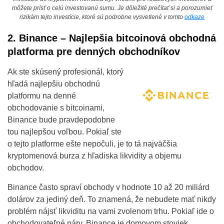
môžete prísť o celú investovanú sumu. Je dôležité prečítať si a porozumieť
rizikám tejto investície, ktoré sú podrobne vysvetlené v tomto
odkaze
2. Binance – Najlepšia bitcoinová obchodná
platforma pre denných obchodníkov
Ak ste skúsený profesionál, ktorý
hľadá najlepšiu obchodnú
platformu na denné
obchodovanie s bitcoinami,
Binance bude pravdepodobne
tou najlepšou voľbou. Pokiaľ ste
o tejto platforme ešte nepočuli, je to tá najväčšia
kryptomenová burza z hľadiska likvidity a objemu
obchodov.
Binance často spraví obchody v hodnote 10 až 20 miliárd
dolárov za jediný deň. To znamená, že nebudete mať nikdy
problém nájsť likviditu na vami zvolenom trhu. Pokiaľ ide o
obchodovateľné páry, Binance je domovom stoviek