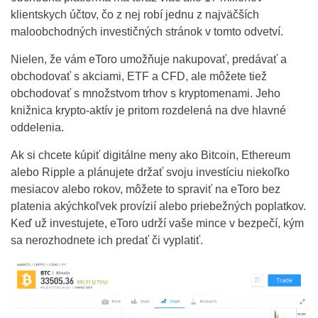
klientskych účtov, čo z nej robí jednu z najväčších
maloobchodných investičných stránok v tomto odvetví.
Nielen, že vám eToro umožňuje nakupovať, predávať a
obchodovať s akciami, ETF a CFD, ale môžete tiež
obchodovať s množstvom trhov s kryptomenami. Jeho
knižnica krypto-aktív je pritom rozdelená na dve hlavné
oddelenia.
Ak si chcete kúpiť digitálne meny ako Bitcoin, Ethereum
alebo Ripple a plánujete držať svoju investíciu niekoľko
mesiacov alebo rokov, môžete to spraviť na eToro bez
platenia akýchkoľvek provízií alebo priebežných poplatkov.
Keď už investujete, eToro udrží vaše mince v bezpečí, kým
sa nerozhodnete ich predať či vyplatiť.