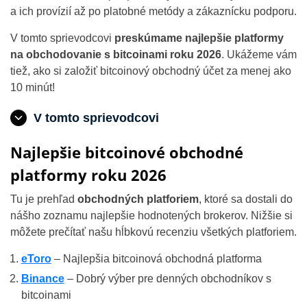
a ich provízií až po platobné metódy a zákaznícku podporu.
V tomto sprievodcovi
preskúmame najlepšie platformy
na obchodovanie s bitcoinami roku 2026
. Ukážeme vám
tiež, ako si založiť bitcoinový obchodný účet za menej ako
10 minút!
V tomto sprievodcovi
Najlepšie bitcoinové obchodné
platformy roku 2026
Tu je prehľad
obchodných platforiem
, ktoré sa dostali do
nášho zoznamu najlepšie hodnotených brokerov. Nižšie si
môžete prečítať našu hĺbkovú recenziu všetkých platforiem.
eToro
– Najlepšia bitcoinová obchodná platforma
Binance
– Dobrý výber pre denných obchodníkov s
bitcoinami