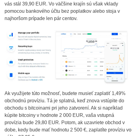
vás stál 39,90 EUR. Vo väčšine krajín sú však vklady
pomocou bankového účtu bez poplatkov alebo stoja v
najhoršom prípade len pár centov.
Ak využijete túto možnosť, budete musieť zaplatiť 1,49%
obchodnú províziu. Tá je splatná, keď znova vstúpite do
obchodu s bitcoinami pri jeho zatvorení. Ak si napríklad
kúpite bitcoiny v hodnote 2 000 EUR, vaša vstupná
provízia bude 29,80 EUR. Potom, ak uzavriete obchod v
dobe, kedy bude mať hodnotu 2 500 €, zaplatíte províziu vo