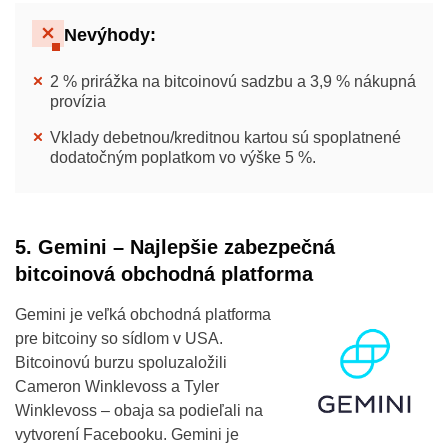
Nevýhody:
2 % prirážka na bitcoinovú sadzbu a 3,9 % nákupná
provízia
Vklady debetnou/kreditnou kartou sú spoplatnené
dodatočným poplatkom vo výške 5 %.
5. Gemini – Najlepšie zabezpečná
bitcoinová obchodná platforma
Gemini je veľká obchodná platforma
pre bitcoiny so sídlom v USA.
Bitcoinovú burzu spoluzaložili
Cameron Winklevoss a Tyler
Winklevoss – obaja sa podieľali na
vytvorení Facebooku. Gemini je