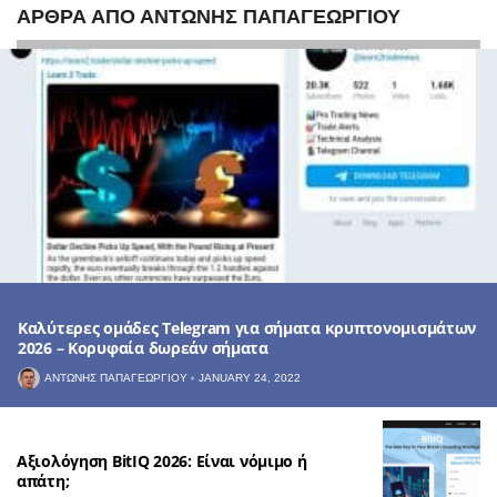
ΆΡΘΡΑ ΑΠΌ ΑΝΤΏΝΗΣ ΠΑΠΑΓΕΩΡΓΊΟΥ
Καλύτερες ομάδες Telegram για σήματα κρυπτονομισμάτων
2026 – Κορυφαία δωρεάν σήματα
ΑΝΤΏΝΗΣ ΠΑΠΑΓΕΩΡΓΊΟΥ
JANUARY 24, 2022
Αξιολόγηση BitIQ 2026: Είναι νόμιμο ή
απάτη;